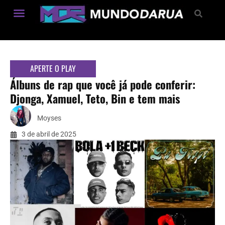
Estilo de Vida
APERTE O PLAY
Álbuns de rap que você já pode conferir:
Djonga, Xamuel, Teto, Bin e tem mais
Moyses
3 de abril de 2025