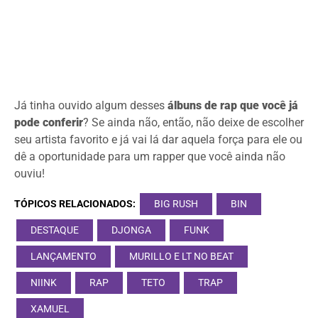
Já tinha ouvido algum desses
álbuns de rap que você já
pode conferir
? Se ainda não, então, não deixe de escolher
seu artista favorito e já vai lá dar aquela força para ele ou
dê a oportunidade para um rapper que você ainda não
ouviu!
TÓPICOS RELACIONADOS:
BIG RUSH
BIN
DESTAQUE
DJONGA
FUNK
LANÇAMENTO
MURILLO E LT NO BEAT
NIINK
RAP
TETO
TRAP
XAMUEL