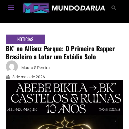
Estilo de Vida
NOTÍCIAS
BK’ no Allianz Parque: O Primeiro Rapper
Brasileiro a Lotar um Estádio Solo
Mauro S Pereira
8 de maio de 2026