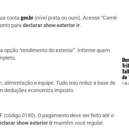
gov.br
sua conta
(nível prata ou ouro). Acesse “Carnê-
ronto para
declarar show exterior ir
.
e a opção “rendimento do exterior”. Informe quem
mpleto.
Den
Tri
Tal
de 
alimentação e equipe. Tudo isso reduz a base de
7 de 
 deduções economiza imposto.
 (código 0190). O pagamento deve ser feito até o
eclarar show exterior ir
mantém você regular.