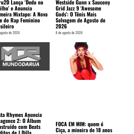
ru2D Lança ‘Dedo no
Westside Gunn x Saucony
ilho’ e Anuncia
Grid Jazz 9 ‘Awesome
meira Mixtape: A Nova
Gods’: O Tênis Mais
e do Rap Feminino
Selvagem de Agosto de
sileiro
2026
agosto de 2026
8 de agosto de 2026
sta Rhymes Anuncia
lagence 2: O Álbum
FOCA EM MIM: quem é
struído com Beats
Ciça, a mineira de 18 anos
ditos de J Dilla