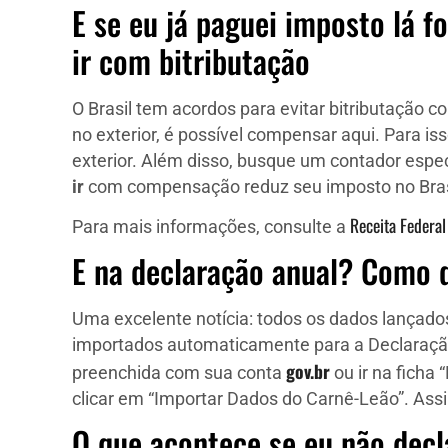
E se eu já paguei imposto lá 
ir com bitributação
O Brasil tem acordos para evitar bitributação c
no exterior, é possível compensar aqui. Para 
exterior. Além disso, busque um contador esp
ir
com compensação reduz seu imposto no Bras
Receita Federal
Para mais informações, consulte a
E na declaração anual? Como d
Uma excelente notícia: todos os dados lança
importados automaticamente para a Declaração
gov.br
preenchida com sua conta
ou ir na ficha
clicar em “Importar Dados do Carnê-Leão”. Ass
O que acontece se eu não decl