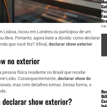
Ma
Gat
Pri
Fas
Bra
8 de 
m Lisboa, tocou em Londres ou participou de um
ou libra. Portanto, agora bate a dúvida: como declarar
nda que você fez? Afinal,
declarar show exterior
ow no exterior
pessoa física residente no Brasil que recebe
Carnê-Leão. Consequentemente,
declarar show do
onais, mas com detalhes extras. Dessa forma, o
Bu
ada.
Dil
 declarar show exterior?
Con
Iné