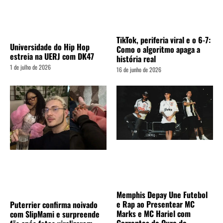
TikTok, periferia viral e o 6-7:
Universidade do Hip Hop
Como o algoritmo apaga a
estreia na UERJ com DK47
história real
1 de julho de 2026
16 de junho de 2026
Memphis Depay Une Futebol
e Rap ao Presentear MC
Puterrier confirma noivado
Marks e MC Hariel com
com SlipMami e surpreende
Correntes de Ouro do