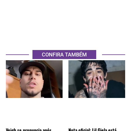
CONFIRA TAMBÉM
Veigh se pronuncia após
Nota oficial: Lil Giela está