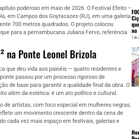
ítulo poderoso em maio de 2026. O Festival Efeito –
FO
ola, em Campos dos Goytacazes (RJ), em uma galeria
Ciç
que
ente 700 metros quadrados. O projeto colocou
no 
aque para a pernambucana Juliana Fervo, referência
7 de 
² na Ponte Leonel Brizola
ica que deu vida aos painéis — quatro residentes e
a ponte passou por um processo rigoroso de
ão de base para garantir a qualidade final da obra. O
o além da estética: é um ato político e cultural.
ão de artistas, com foco especial em mulheres negras,
eflete um movimento crescente dentro da cena de
do cada vez mais espaço em festivais, galerias e
Hor
Por