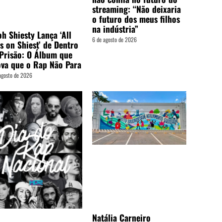
streaming: “Não deixaria
o futuro dos meus filhos
na indústria”
h Shiesty Lança ‘All
6 de agosto de 2026
s on Shiest’ de Dentro
Prisão: O Álbum que
va que o Rap Não Para
agosto de 2026
Natália Carneiro