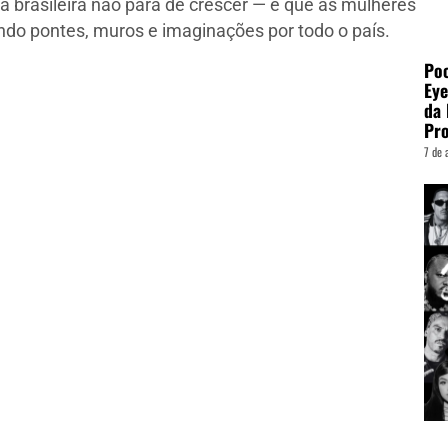
a brasileira não para de crescer — e que as mulheres
indo pontes, muros e imaginações por todo o país.
Poo
Eye
da 
Pro
7 de 