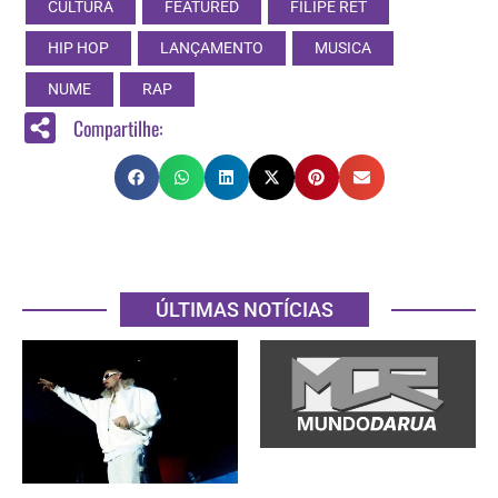
CULTURA
FEATURED
FILIPE RET
HIP HOP
LANÇAMENTO
MUSICA
NUME
RAP
Compartilhe:
ÚLTIMAS NOTÍCIAS