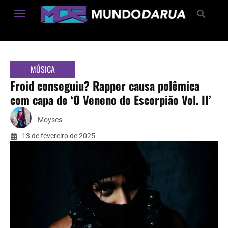
Estilo de Vida
MÚSICA
Froid conseguiu? Rapper causa polêmica
com capa de ‘O Veneno do Escorpião Vol. II’
Moyses
13 de fevereiro de 2025