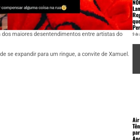
NOG
La
Reg
que
Per
 dos maiores desentendimentos entre artistas do
9 de 
de se expandir para um ringue, a convite de Xamuel.
Air
Tên
par
Apo