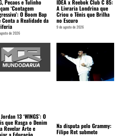
, Pecaos e Tulinho
IDEA x Reebok Club C 85:
nçam ‘Contagem
A Livraria Londrina que
ressiva’: O Boom Bap
Criou o Tênis que Brilha
 Conta a Realidade da
no Escuro
iferia
9 de agosto de 2026
agosto de 2026
 Jordan 13 ‘WINGS’: O
is que Rasga o Denim
Na disputa pelo Grammy:
a Revelar Arte e
Filipe Ret submete
iar a Educação