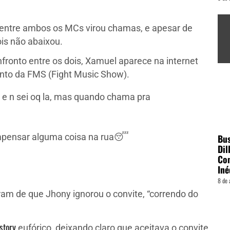
a entre ambos os MCs virou chamas, e apesar de
ois não abaixou.
fronto entre os dois, Xamuel aparece na internet
nto da FMS (Fight Music Show).
r e n sei oq la, mas quando chama pra
ompensar alguma coisa na rua😴
Bu
Dil
Con
Iné
8 de 
am de que Jhony ignorou o convite, “correndo do
story
eufórico, deixando claro que aceitava o convite