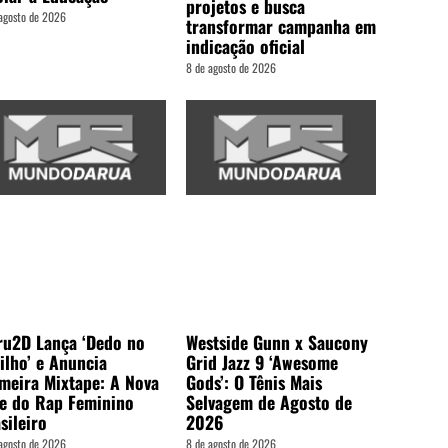
projetos e busca
agosto de 2026
transformar campanha em
indicação oficial
8 de agosto de 2026
ru2D Lança ‘Dedo no
Westside Gunn x Saucony
ilho’ e Anuncia
Grid Jazz 9 ‘Awesome
meira Mixtape: A Nova
Gods’: O Tênis Mais
e do Rap Feminino
Selvagem de Agosto de
sileiro
2026
agosto de 2026
8 de agosto de 2026