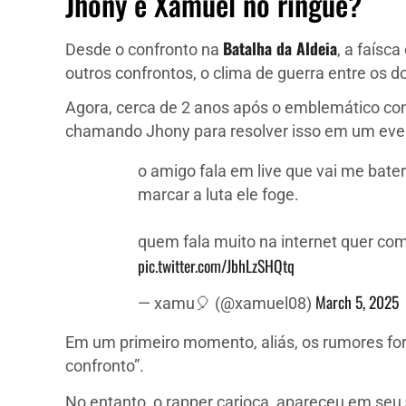
Jhony e Xamuel no ringue?
Batalha da Aldeia
Desde o confronto na
, a faísc
outros confrontos, o clima de guerra entre os d
Agora, cerca de 2 anos após o emblemático con
chamando Jhony para resolver isso em um eve
o amigo fala em live que vai me bate
marcar a luta ele foge.
quem fala muito na internet quer c
pic.twitter.com/JbhLzSHQtq
March 5, 2025
— xamu🎈 (@xamuel08)
Em um primeiro momento, aliás, os rumores for
confronto”.
No entanto, o rapper carioca, apareceu em seu