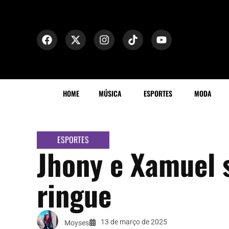
HOME
MÚSICA
ESPORTES
MODA
ESPORTES
Jhony e Xamuel 
ringue
13 de março de 2025
Moyses