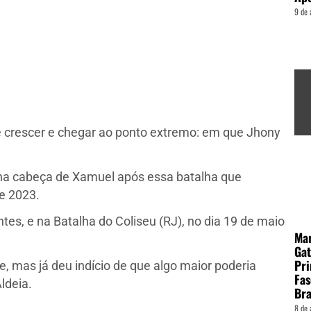
9 de 
de crescer e chegar ao ponto extremo: em que Jhony
ou na cabeça de Xamuel após essa batalha que
e 2023.
tes, e na Batalha do Coliseu (RJ), no dia 19 de maio
Ma
Gat
Pri
de, mas já deu indício de que algo maior poderia
Fas
ldeia.
Bra
8 de 