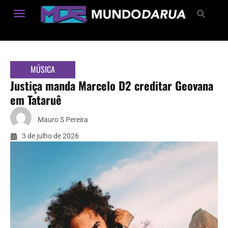
Estilo de Vida
MÚSICA
Justiça manda Marcelo D2 creditar Geovana
em Tataruê
Mauro S Pereira
3 de julho de 2026