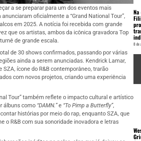
çar a se preparar para um dos eventos mais
Na 
 anunciaram oficialmente a “Grand National Tour”,
Fil
pro
alcos em 2025. A notícia foi recebida com grande
tr
vez que os artistas, ambos da icônica gravadora Top
ind
urnê de grande escala.
8 de 
total de 30 shows confirmados, passando por várias
regiões ainda a serem anunciadas. Kendrick Lamar,
 SZA, ícone do R&B contemporâneo, trarão
dos com novos projetos, criando uma experiência
nal Tour” também reflete o impacto cultural e artístico
por álbuns como
“DAMN.”
e
“To Pimp a Butterfly”
,
contar histórias por meio do rap, enquanto SZA, que
ine o R&B com sua sonoridade inovadora e letras
Wes
Gri