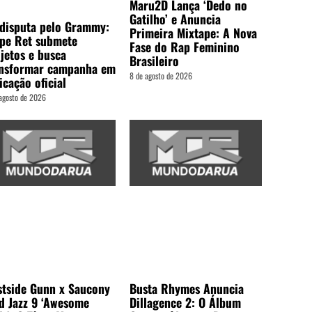
Maru2D Lança ‘Dedo no
Gatilho’ e Anuncia
disputa pelo Grammy:
Primeira Mixtape: A Nova
ipe Ret submete
Fase do Rap Feminino
jetos e busca
Brasileiro
ansformar campanha em
8 de agosto de 2026
icação oficial
agosto de 2026
tside Gunn x Saucony
Busta Rhymes Anuncia
d Jazz 9 ‘Awesome
Dillagence 2: O Álbum