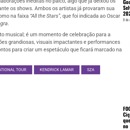
orações inéditas no palco, algo que já deixou os
God
Sel
ante os shows. Ambos os artistas já provaram sua
20
como na faixa
“All the Stars”
, que foi indicada ao Oscar
8 de 
egra
.
nto musical; é um momento de celebração para a
es grandiosas, visuais impactantes e performances
ntos para criar um espetáculo que ficará marcado na
ATIONAL TOUR
KENDRICK LAMAR
SZA
FO
Ciç
que
no 