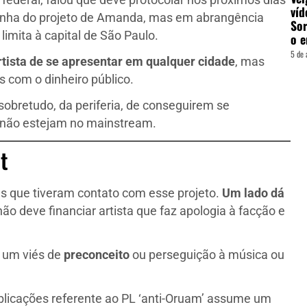
federal, falou que deve protocolar nos próximos dias
víd
linha do projeto de Amanda, mas em abrangência
Sor
limita à capital de São Paulo.
o e
5 de 
rtista de se apresentar em qualquer cidade
, mas
s com o dinheiro público.
, sobretudo, da periferia, de conseguirem se
 não estejam no mainstream.
t
s que tiveram contato com esse projeto.
Um lado dá
não deve financiar artista que faz apologia à facção e
r um viés de
preconceito
ou perseguição à música ou
blicações referente ao PL ‘anti-Oruam’ assume um