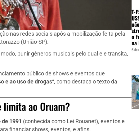
T-P
US
não
str
o nas redes sociais após a mobilização feita pela
o f
torazzo (União-SP).
na 
6 de 
 modo, punir gêneros musicais pelo qual ele transita,
anciamento público de shows e eventos que
so e ao uso de drogas
“, como destaca o texto da
e limita ao Oruam?
o de 1991
(conhecida como Lei Rouanet), eventos e
ra financiar shows, eventos, e afins.