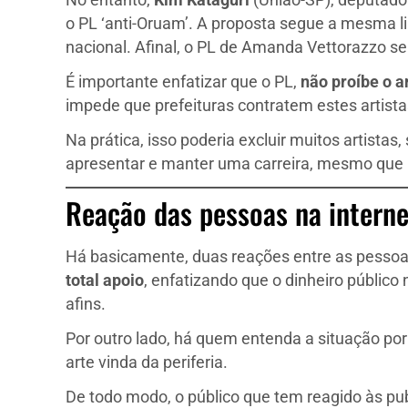
No entanto,
Kim Kataguri
(União-SP), deputado 
o PL ‘anti-Oruam’. A proposta segue a mesma 
nacional. Afinal, o PL de Amanda Vettorazzo se 
É importante enfatizar que o PL,
não proíbe o a
impede que prefeituras contratem estes artista
Na prática, isso poderia excluir muitos artistas
apresentar e manter uma carreira, mesmo que
Reação das pessoas na interne
Há basicamente, duas reações entre as pessoa
total apoio
, enfatizando que o dinheiro público 
afins.
Por outro lado, há quem entenda a situação po
arte vinda da periferia.
De todo modo, o público que tem reagido às pu