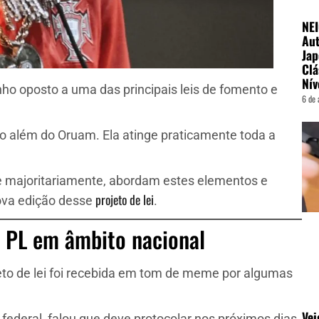
NE
Aut
Jap
Clá
Nív
nho oposto a uma das principais leis de fomento e
6 de 
ito além do Oruam. Ela atinge praticamente toda a
ue majoritariamente, abordam estes elementos e
projeto de lei
ova edição desse
.
o PL em âmbito nacional
to de lei foi recebida em tom de meme por algumas
Vei