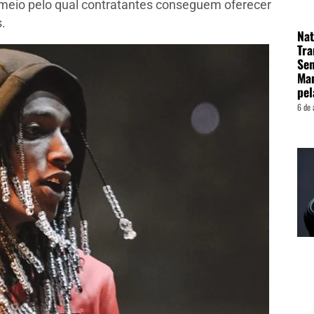
 meio pelo qual contratantes conseguem oferecer
.
Nat
Tra
Sen
Man
pel
6 de 