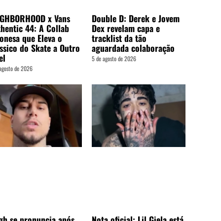
Double D: Derek e Jovem
IGHBORHOOD x Vans
Dex revelam capa e
hentic 44: A Collab
tracklist da tão
onesa que Eleva o
aguardada colaboração
ssico do Skate a Outro
el
5 de agosto de 2026
agosto de 2026
gh se pronuncia após
Nota oficial: Lil Giela está