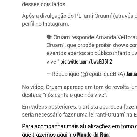
desses dois lados.
Após a divulgação do PL ‘anti-Oruam’ (atravé
perfil no Instagram.
🗣 Oruam responde Amanda Vettorazzo
Oruam", que propõe proibir shows co
eventos abertos ao público infantojuv
pic.twitter.com/JJwaG06lI2
vive."
Janua
— République (@republiqueBRA)
No vídeo, Oruam aparece em tom de revolta junt
destaca “nós canta o que nós vive”.
Em vídeos posteriores, o artista apareceu faz
seria necessário fazer uma lei ‘anti-Oruam’ na
Para acompanhar mais atualizações em torno de
Mundo da Rua
que trazemos aqui, no
.