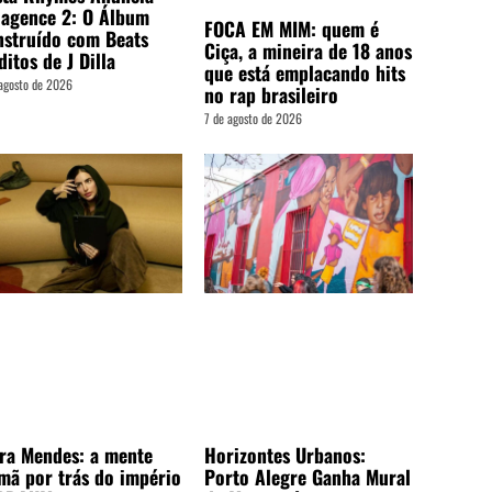
lagence 2: O Álbum
FOCA EM MIM: quem é
struído com Beats
Ciça, a mineira de 18 anos
ditos de J Dilla
que está emplacando hits
agosto de 2026
no rap brasileiro
7 de agosto de 2026
ra Mendes: a mente
Horizontes Urbanos:
mã por trás do império
Porto Alegre Ganha Mural