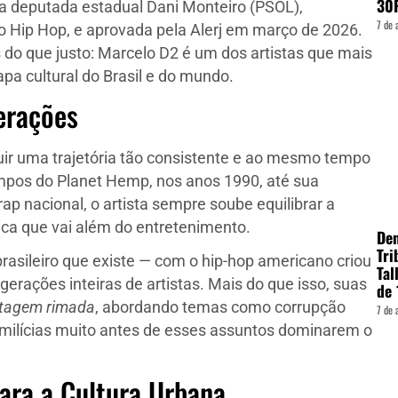
30
 deputada estadual Dani Monteiro (PSOL),
7 de 
 Hip Hop, e aprovada pela Alerj em março de 2026.
 do que justo: Marcelo D2 é um dos artistas que mais
apa cultural do Brasil e do mundo.
erações
ruir uma trajetória tão consistente e ao mesmo tempo
mpos do Planet Hemp, nos anos 1990, até sua
 nacional, o artista sempre soube equilibrar a
ica que vai além do entretenimento.
Den
Tri
rasileiro que existe — com o hip-hop americano criou
Tal
rações inteiras de artistas. Mais do que isso, suas
de 
rtagem rimada
, abordando temas como corrupção
7 de 
as milícias muito antes de esses assuntos dominarem o
ara a Cultura Urbana