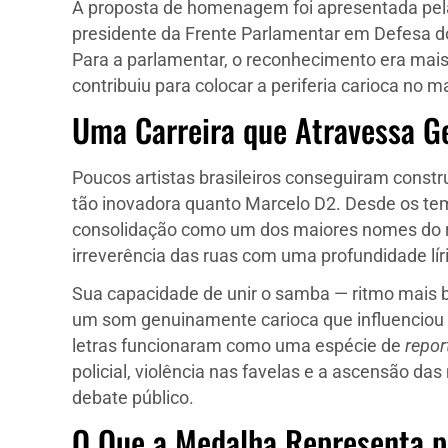
A proposta de homenagem foi apresentada pela
presidente da Frente Parlamentar em Defesa do
Para a parlamentar, o reconhecimento era mais
contribuiu para colocar a periferia carioca no m
Uma Carreira que Atravessa G
Poucos artistas brasileiros conseguiram const
tão inovadora quanto Marcelo D2. Desde os te
consolidação como um dos maiores nomes do rap
irreverência das ruas com uma profundidade lír
Sua capacidade de unir o samba — ritmo mais b
um som genuinamente carioca que influenciou ge
letras funcionaram como uma espécie de
repo
policial, violência nas favelas e a ascensão d
debate público.
O Que a Medalha Representa p