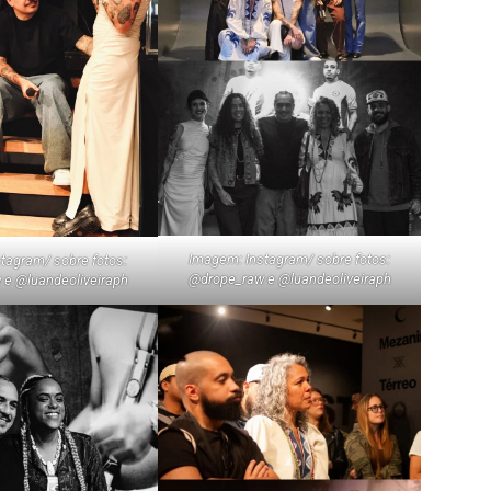
Imagem: Instagram/ sobre fotos:
tagram/ sobre fotos:
@drope_raw e @luandeoliveiraph
e @luandeoliveiraph