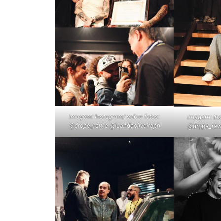
Imagem: Instagram/ sobre fotos:
Imagem: Ins
@drope_raw e @luandeoliveiraph
@drope_raw 