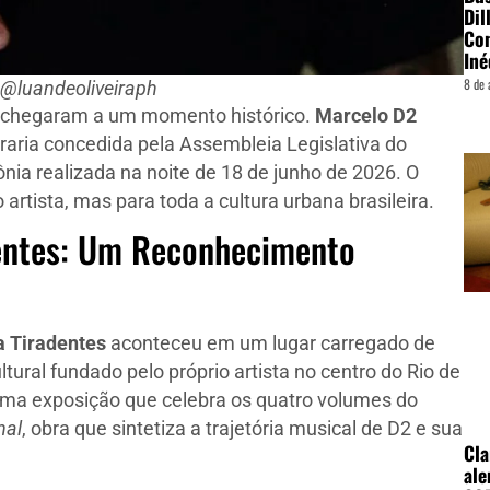
Dil
Con
Iné
8 de 
 @luandeoliveiraph
ão chegaram a um momento histórico.
Marcelo D2
nraria concedida pela Assembleia Legislativa do
nia realizada na noite de 18 de junho de 2026. O
tista, mas para toda a cultura urbana brasileira.
dentes: Um Reconhecimento
 Tiradentes
aconteceu em um lugar carregado de
tural fundado pelo próprio artista no centro do Rio de
uma exposição que celebra os quatro volumes do
nal
, obra que sintetiza a trajetória musical de D2 e sua
Cla
ale