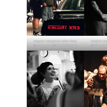
Imagem: Instagram/ sobre fotos:
Imagem: Ins
@drope_raw e @luandeoliveiraph
@drope_raw 