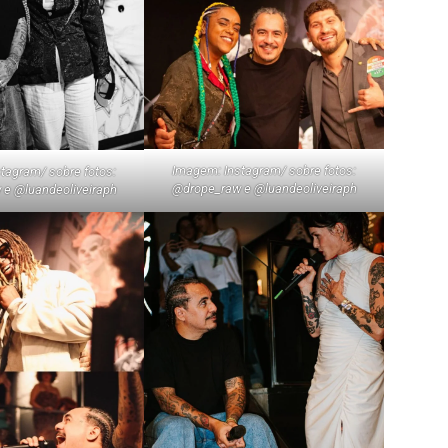
Imagem: Instagram/ sobre fotos:
tagram/ sobre fotos:
@drope_raw e @luandeoliveiraph
e @luandeoliveiraph