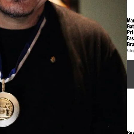
Ma
Gat
Pri
Fas
Bra
8 de 
Bu