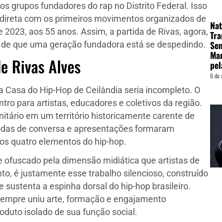
os grupos fundadores do rap no Distrito Federal. Isso
a direta com os primeiros movimentos organizados de
Nat
2023, aos 55 anos. Assim, a partida de Rivas, agora,
Tra
Sen
o de que uma geração fundadora está se despedindo.
Man
de Rivas Alves
pel
6 de 
a Casa do Hip-Hop de Ceilândia seria incompleto. O
ntro para artistas, educadores e coletivos da região.
tário em um território historicamente carente de
, rodas de conversa e apresentações formaram
os quatro elementos do hip-hop.
e ofuscado pela dimensão midiática que artistas de
o, é justamente esse trabalho silencioso, construído
ue sustenta a espinha dorsal do hip-hop brasileiro.
 sempre uniu arte, formação e engajamento
oduto isolado de sua função social.