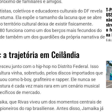
róximo de familiares e amigos.
T-P
istas, coletivos e educadores culturais do DF revela
US
tuma. Ela expõe o tamanho da lacuna que se abre
não
str
erritório cultural deixa de existir fisicamente.
o f
1980 funciona como um dos berços mais fecundos do
na 
erde também um dos guardiões da própria narrativa de
6 de 
 a trajetória em Ceilândia
sceu junto com o hip-hop no Distrito Federal. Isso
tura vinha, sobretudo, pelos discos importados que
ou como b-boy, grafiteiro e rapper. Ele nunca se
ostura é cada vez mais rara em um cenário musical
ecíficos de mercado.
aika, que Rivas viveu um dos momentos centrais de
pioneiros do rap brasiliense. Antes disso, Jamaika já