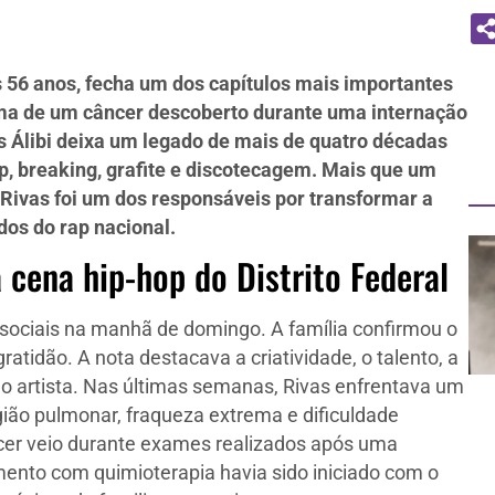
s 56 anos, fecha um dos capítulos mais importantes
ítima de um câncer descoberto durante uma internação
s Álibi deixa um legado de mais de quatro décadas
p, breaking, grafite e discotecagem. Mais que um
 Rivas foi um dos responsáveis por transformar a
dos do rap nacional.
 cena hip-hop do Distrito Federal
 sociais na manhã de domingo. A família confirmou o
tidão. A nota destacava a criatividade, o talento, a
 do artista. Nas últimas semanas, Rivas enfrentava um
gião pulmonar, fraqueza extrema e dificuldade
âncer veio durante exames realizados após uma
mento com quimioterapia havia sido iniciado com o