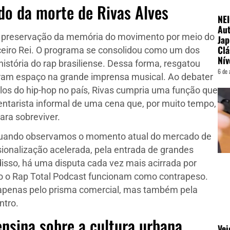
ado da morte de Rivas Alves
NE
Aut
à preservação da memória do movimento por meio do
Jap
Clá
ceiro Rei. O programa se consolidou como um dos
Nív
istória do rap brasiliense. Dessa forma, resgatou
6 de 
ram espaço na grande imprensa musical. Ao debater
los do hip-hop no país, Rivas cumpria uma função que
ntarista informal de uma cena que, por muito tempo,
ara sobreviver.
o quando observamos o momento atual do mercado de
sionalização acelerada, pela entrada de grandes
isso, há uma disputa cada vez mais acirrada por
mo o Rap Total Podcast funcionam como contrapeso.
a apenas pelo prisma comercial, mas também pela
ntro.
ensina sobre a cultura urbana
Vei