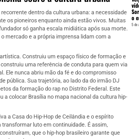
víd
Sor
 recorrente dentro da cultura urbana: a necessidade
o e
ente os pioneiros enquanto ainda estão vivos. Muitas
5 de 
 fundador só ganha escala midiática após sua morte.
o o mercado e a própria imprensa lidam com a
artística. Construiu um espaço físico de formação e
 construiu uma referência de conduta para quem via
l. Ele nunca abriu mão da fé e do compromisso
e pública. Sua trajetória, ao lado da do irmão DJ
os da formação do rap no Distrito Federal. Este
 a colocar Brasília no mapa nacional da cultura hip-
iva a Casa do Hip-Hop de Ceilândia e o espírito
a transformar luto em continuidade. É assim,
onstruíram, que o hip-hop brasileiro garante que