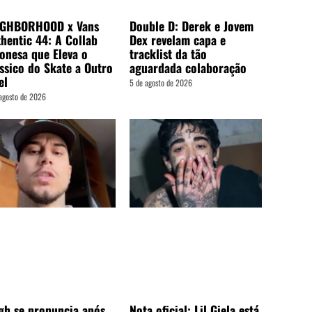
Double D: Derek e Jovem
IGHBORHOOD x Vans
Dex revelam capa e
hentic 44: A Collab
tracklist da tão
onesa que Eleva o
aguardada colaboração
ssico do Skate a Outro
el
5 de agosto de 2026
agosto de 2026
gh se pronuncia após
Nota oficial: Lil Giela está