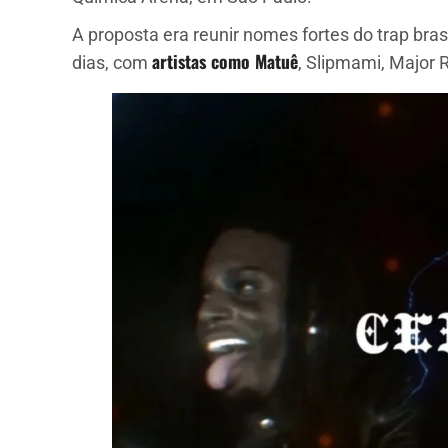
A proposta era reunir nomes fortes do trap bra
artistas como Matuê
dias, com
, Slipmami, Major 