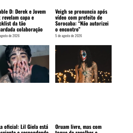
ble D: Derek e Jovem
Veigh se pronuncia após
 revelam capa e
vídeo com prefeito de
cklist da tão
Sorocaba: “Não autorizei
ardada colaboração
o encontro”
agosto de 2026
5 de agosto de 2026
a oficial: Lil Giela está
Oruam livre, mas com
sciente e respondendo
toque de recolher e