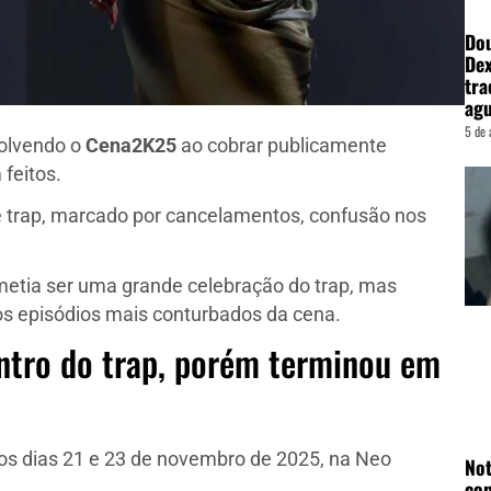
Dou
Dex
tra
agu
5 de 
volvendo o
Cena2K25
ao cobrar publicamente
feitos.
 de trap, marcado por cancelamentos, confusão nos
etia ser uma grande celebração do trap, mas
os episódios mais conturbados da cena.
ontro do trap, porém terminou em
 os dias 21 e 23 de novembro de 2025, na Neo
Not
con