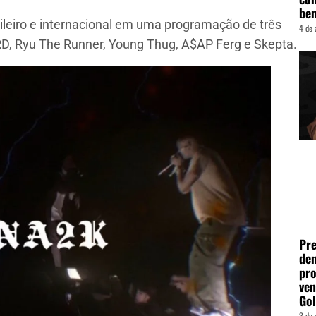
be
sileiro e internacional em uma programação de três
4 de 
RD, Ryu The Runner, Young Thug, A$AP Ferg e Skepta.
Pre
den
pro
ven
Go
3 de 