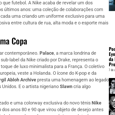
 que futebol. A Nike acaba de revelar um dos
os últimos anos: uma coleção de colaborações com
, cada uma criando um uniforme exclusivo para uma
siva entre cultura de rua, alta moda e o esporte mais
 Uma Copa
Poo
Eye
ear contemporâneo.
Palace
, a marca londrina de
da 
o sub-label da Nike criado por Drake, representa o
Pro
 toque de luxo minimalista para a França. O coletivo
7 de 
europeia, veste a Holanda. O ícone do K-pop e da
rgil Abloh Archive
presta uma homenagem ao legado
 Unidos. E o artista nigeriano
Slawn
cria algo
zado e uma colorway exclusiva do novo tênis
Nike
rô dos anos 80 e 90 que virou objeto de desejo antes