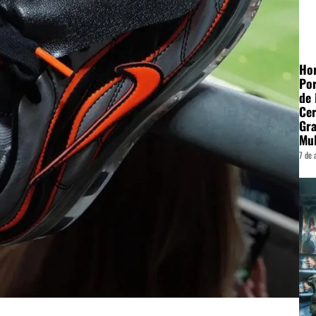
Hor
Por
de
Cer
Gra
Mu
7 de 