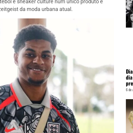
ebol e sneaker culture num único produto é
eitgeist da moda urbana atual.
Dia
dia
pre
6 de 