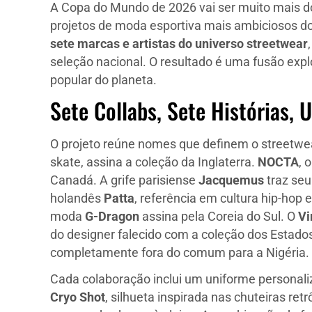
A Copa do Mundo de 2026 vai ser muito mais do
projetos de moda esportiva mais ambiciosos d
sete marcas e artistas do universo streetwear
seleção nacional. O resultado é uma fusão explo
popular do planeta.
Sete Collabs, Sete Histórias,
O projeto reúne nomes que definem o streetw
skate, assina a coleção da Inglaterra.
NOCTA
, 
Canadá. A grife parisiense
Jacquemus
traz seu
holandês
Patta
, referência em cultura hip-hop 
moda
G-Dragon
assina pela Coreia do Sul. O
Vi
do designer falecido com a coleção dos Estados
completamente fora do comum para a Nigéria.
Cada colaboração inclui um uniforme personali
Cryo Shot
, silhueta inspirada nas chuteiras ret