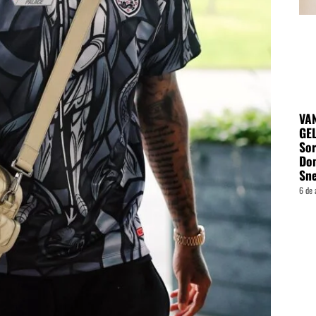
VA
GEL
Sor
Do
Sn
6 de 