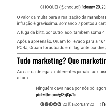
February 20, 2
— CHOQUEI (@choquei)
O valor da multa para a realização da
manobras
infração é gravíssima, somando 7 pontos à cart
A fuga da blitz, por outro lado, também soma 4
Após a apreensão, Oruam foi levado para a
16ª 
PCRJ, Oruam foi autuado em flagrante por dire
Tudo marketing? Que marketi
Ao sair da delegacia, diferentes jornalistas qu
altura:
Ninguém dava nada por nós pô, agora
pic.twitter.com/gt8yjGpZfo
Fe
— 🅞🅡🅤🅐🅜 22 🃏 (@oruam22___)