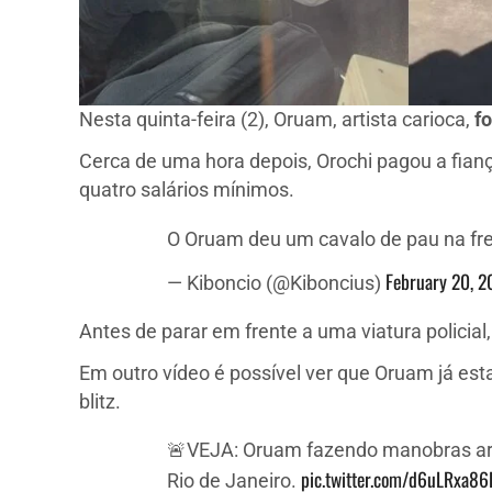
Nesta quinta-feira (2), Oruam, artista carioca,
fo
Cerca de uma hora depois, Orochi pagou a fianç
quatro salários mínimos.
O Oruam deu um cavalo de pau na fre
February 20, 2
— Kiboncio (@Kiboncius)
Antes de parar em frente a uma viatura policia
Em outro vídeo é possível ver que Oruam já es
blitz.
🚨VEJA: Oruam fazendo manobras arr
pic.twitter.com/d6uLRxa86
Rio de Janeiro.