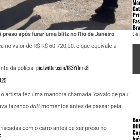
Ma
Gat
Pri
Fas
Bra
i preso após furar uma blitz no Rio de Janeiro
.
8 de 
a no valor de R$ R$ 60.720,00, o que equivale a
pic.twitter.com/I83YiTnrk8
nte da polícia.
025
l, o artista fez uma manobra chamada “cavalo de pau”.
tava fazendo
drift
momentos antes de passar pela
Bu
Dil
iscadas com o carro antes de ser preso no
Con
F
Iné