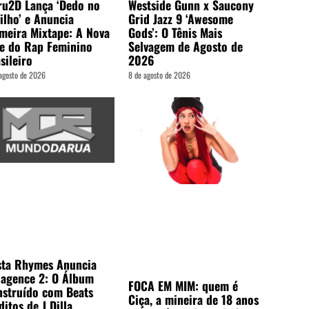
ru2D Lança ‘Dedo no
Westside Gunn x Saucony
ilho’ e Anuncia
Grid Jazz 9 ‘Awesome
meira Mixtape: A Nova
Gods’: O Tênis Mais
e do Rap Feminino
Selvagem de Agosto de
sileiro
2026
agosto de 2026
8 de agosto de 2026
sta Rhymes Anuncia
lagence 2: O Álbum
FOCA EM MIM: quem é
struído com Beats
Ciça, a mineira de 18 anos
ditos de J Dilla