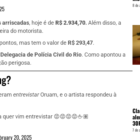
8 de 
025
 arriscadas
, hoje é de
R$ 2.934,70
.
Além disso, a
eira do motorista.
 pontos, mas tem o valor de
R$ 293,47
.
Delegacia de Polícia Civil do Rio
. Como apontou a
ção perigosa.
ng?
iseram
entrevistar
Oruam, e o artista respondeu à
Cla
ale
 quer vim entrevistar 😡😡😡😡🖕🏽
30
7 de 
bruary 20, 2025