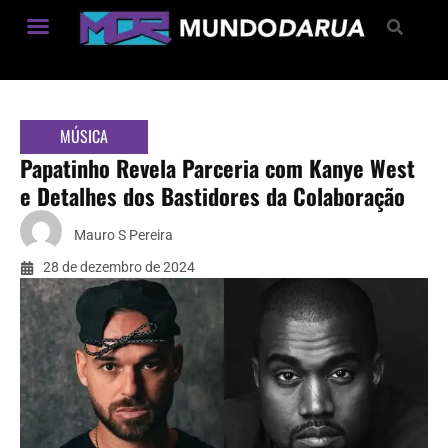
Estilo de Vida
MÚSICA
Papatinho Revela Parceria com Kanye West
e Detalhes dos Bastidores da Colaboração
Mauro S Pereira
28 de dezembro de 2024