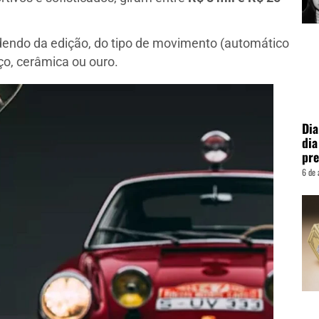
endo da edição, do tipo de movimento (automático
ço, cerâmica ou ouro.
Dia
dia
pre
6 de 