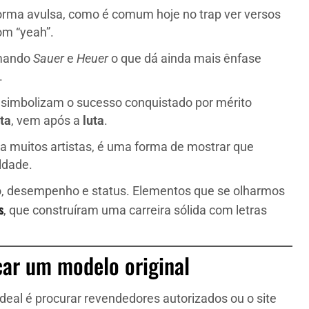
forma avulsa, como é comum hoje no trap ver versos
om “yeah”.
imando
Sauer
e
Heuer
o que dá ainda mais ênfase
.
o simbolizam o sucesso conquistado por mérito
ta
, vem após a
luta
.
ra muitos artistas, é uma forma de mostrar que
ldade.
ão, desempenho e status. Elementos que se olharmos
s
, que construíram uma carreira sólida com letras
car um modelo original
 ideal é procurar revendedores autorizados ou o site