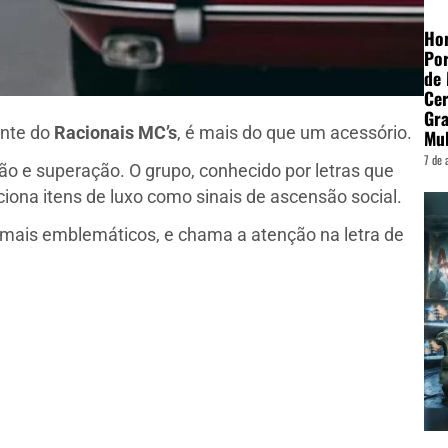
Hor
Por
de
Cer
Gra
ante do
Racionais MC’s
, é mais do que um acessório.
Mu
7 de 
ção e superação. O grupo, conhecido por letras que
iona itens de luxo como sinais de ascensão social.
 mais emblemáticos, e chama a atenção na letra de