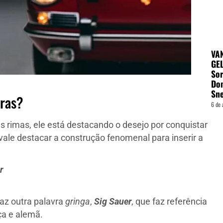
VA
GEL
Sor
Do
Sn
tras?
6 de 
 rimas, ele está destacando o desejo por conquistar
vale destacar a construção fenomenal para inserir a
r
raz outra palavra
gringa
,
Sig Sauer
, que faz referência
ça e alemã.