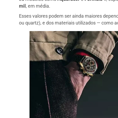
mil
, em média.
Esses valores podem ser ainda maiores depend
ou quartz), e dos materiais utilizados — como a