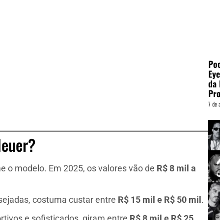
Poo
Eye
da 
Pro
7 de 
Heuer?
e o modelo. Em 2025, os valores vão de
R$ 8 mil a
sejadas, costuma custar entre
R$ 15 mil e R$ 50 mil
.
ortivos e sofisticados, giram entre
R$ 8 mil e R$ 25