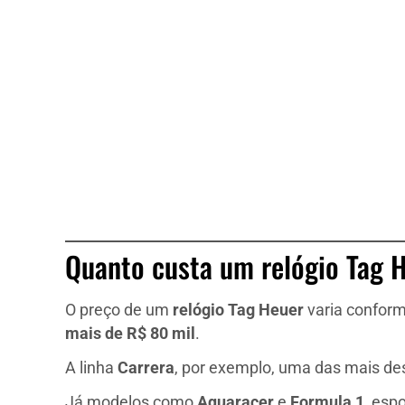
Quanto custa um relógio Tag 
O preço de um
relógio Tag Heuer
varia conform
mais de R$ 80 mil
.
A linha
Carrera
, por exemplo, uma das mais de
Já modelos como
Aquaracer
e
Formula 1
, esp