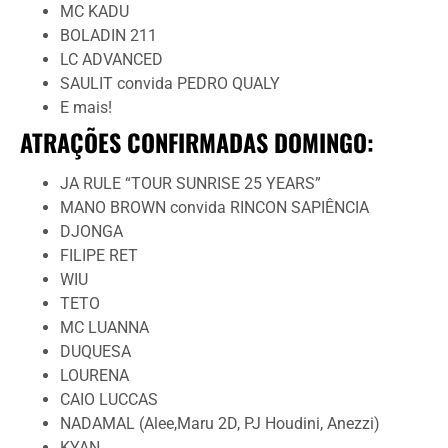
MC KADU
BOLADIN 211
LC ADVANCED
SAULIT convida PEDRO QUALY
E mais!
ATRAÇÕES CONFIRMADAS DOMINGO:
JA RULE “TOUR SUNRISE 25 YEARS”
MANO BROWN convida RINCON SAPIÊNCIA
DJONGA
FILIPE RET
WIU
TETO
MC LUANNA
DUQUESA
LOURENA
CAIO LUCCAS
NADAMAL (Alee,Maru 2D, PJ Houdini, Anezzi)
KYAN