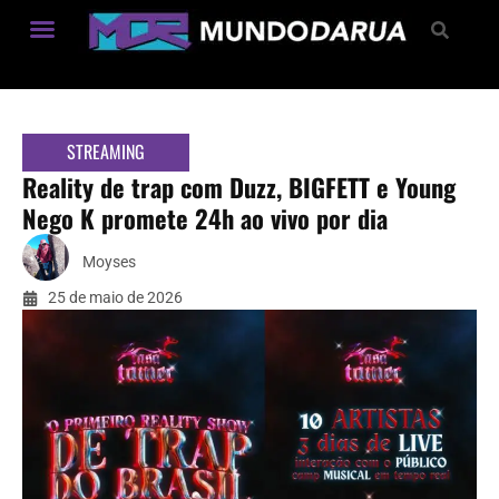
Estilo de Vida
STREAMING
Reality de trap com Duzz, BIGFETT e Young
Nego K promete 24h ao vivo por dia
Moyses
25 de maio de 2026