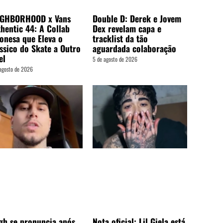
Double D: Derek e Jovem
IGHBORHOOD x Vans
Dex revelam capa e
hentic 44: A Collab
tracklist da tão
onesa que Eleva o
aguardada colaboração
ssico do Skate a Outro
el
5 de agosto de 2026
agosto de 2026
gh se pronuncia após
Nota oficial: Lil Giela está