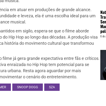
 da música.
riência em atuar em produções de grande alcance.
Nat
ndidade e leveza, ela é uma escolha ideal para um
Tra
Sen
mance musical.
Man
pel
ntidos em sigilo, espera-se que o filme aborde
6 de 
o do Hip Hop ao longo das décadas. A produção visa
ca história do movimento cultural que transformou
filme já gera grande expectativa entre fãs e críticos.
iva enraizada no Hip Hop tem potencial para se
tura urbana. Resta agora aguardar por mais
e movimentar o cenário do entretenimento.
LMER
SNOOP DOGG
SZA