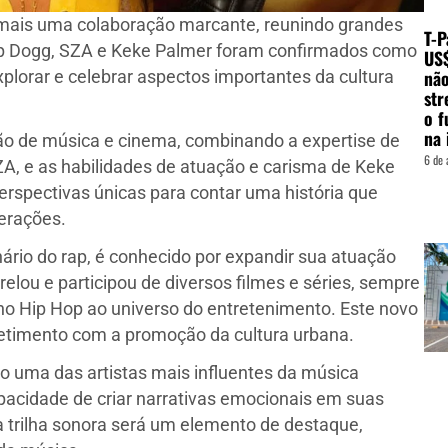
a mais uma colaboração marcante, reunindo grandes
T-P
p Dogg, SZA e Keke Palmer foram confirmados como
US
não
plorar e celebrar aspectos importantes da cultura
str
o f
na 
usão de música e cinema, combinando a expertise de
6 de 
SZA, e as habilidades de atuação e carisma de Keke
erspectivas únicas para contar uma história que
gerações.
rio do rap, é conhecido por expandir sua atuação
trelou e participou de diversos filmes e séries, sempre
 Hip Hop ao universo do entretenimento. Este novo
metimento com a promoção da cultura urbana.
 uma das artistas mais influentes da música
acidade de criar narrativas emocionais em suas
a trilha sonora será um elemento de destaque,