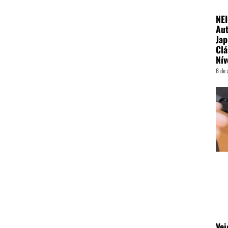
NE
Aut
Jap
Clá
Nív
6 de 
Vei