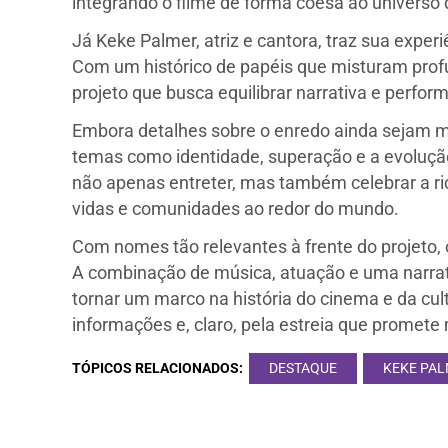
integrando o filme de forma coesa ao universo
Já Keke Palmer, atriz e cantora, traz sua expe
Com um histórico de papéis que misturam profu
projeto que busca equilibrar narrativa e perfor
Embora detalhes sobre o enredo ainda sejam ma
temas como identidade, superação e a evoluçã
não apenas entreter, mas também celebrar a ri
vidas e comunidades ao redor do mundo.
Com nomes tão relevantes à frente do projeto, o 
A combinação de música, atuação e uma narrat
tornar um marco na história do cinema e da cul
informações e, claro, pela estreia que promet
TÓPICOS RELACIONADOS:
DESTAQUE
KEKE PA