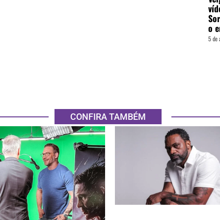
víd
Sor
o e
5 de 
CONFIRA TAMBÉM