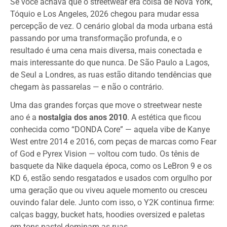
Se você achava que o streetwear era coisa de Nova York,
Tóquio e Los Angeles, 2026 chegou para mudar essa
percepção de vez. O cenário global da moda urbana está
passando por uma transformação profunda, e o
resultado é uma cena mais diversa, mais conectada e
mais interessante do que nunca. De São Paulo a Lagos,
de Seul a Londres, as ruas estão ditando tendências que
chegam às passarelas — e não o contrário.
Uma das grandes forças que move o streetwear neste
ano é a
nostalgia dos anos 2010
. A estética que ficou
conhecida como “DONDA Core” — aquela vibe de Kanye
West entre 2014 e 2016, com peças de marcas como Fear
of God e Pyrex Vision — voltou com tudo. Os tênis de
basquete da Nike daquela época, como os LeBron 9 e os
KD 6, estão sendo resgatados e usados com orgulho por
uma geração que ou viveu aquele momento ou cresceu
ouvindo falar dele. Junto com isso, o Y2K continua firme:
calças baggy, bucket hats, hoodies oversized e paletas
em tons pastel dominam as ruas.