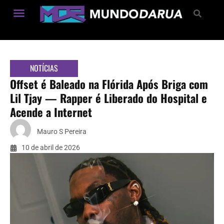
Estilo de Vida
NOTÍCIAS
Offset é Baleado na Flórida Após Briga com
Lil Tjay — Rapper é Liberado do Hospital e
Acende a Internet
Mauro S Pereira
10 de abril de 2026