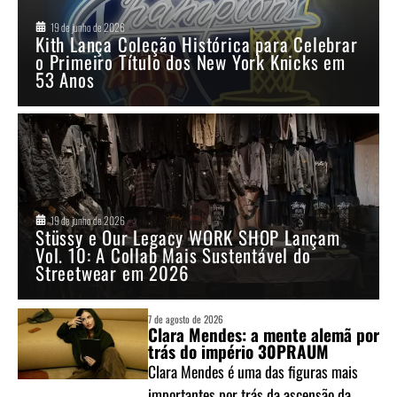
19 de junho de 2026
Kith Lança Coleção Histórica para Celebrar
o Primeiro Título dos New York Knicks em
53 Anos
19 de junho de 2026
Stüssy e Our Legacy WORK SHOP Lançam
Vol. 10: A Collab Mais Sustentável do
Streetwear em 2026
7 de agosto de 2026
Clara Mendes: a mente alemã por
trás do império 30PRAUM
Clara Mendes é uma das figuras mais
importantes por trás da ascensão da