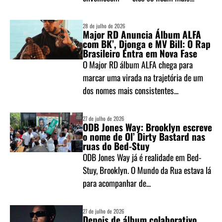
28 de julho de 2026
Major RD Anuncia Álbum ALFA
com BK’, Djonga e MV Bill: O Rap
Brasileiro Entra em Nova Fase
O Major RD álbum ALFA chega para
marcar uma virada na trajetória de um
dos nomes mais consistentes...
27 de julho de 2026
ODB Jones Way: Brooklyn escreve
o nome de Ol’ Dirty Bastard nas
ruas do Bed-Stuy
ODB Jones Way já é realidade em Bed-
Stuy, Brooklyn. O Mundo da Rua estava lá
para acompanhar de...
27 de julho de 2026
Depois de álbum colaborativo