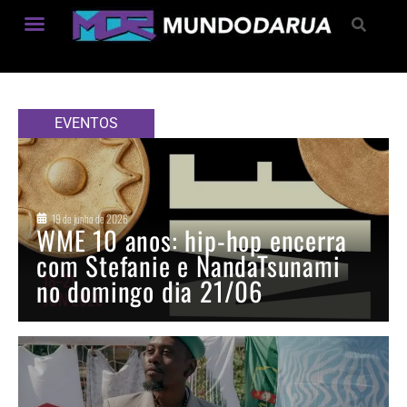
Estilo de Vida
EVENTOS
19 de junho de 2026
WME 10 anos: hip-hop encerra
com Stefanie e NandaTsunami
no domingo dia 21/06