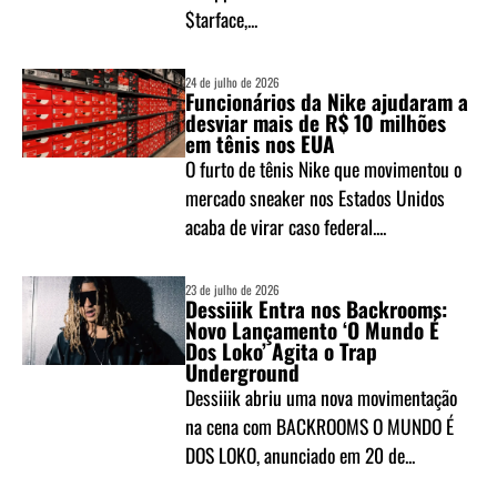
$tarface,...
24 de julho de 2026
Funcionários da Nike ajudaram a
desviar mais de R$ 10 milhões
em tênis nos EUA
O furto de tênis Nike que movimentou o
mercado sneaker nos Estados Unidos
acaba de virar caso federal....
23 de julho de 2026
Dessiiik Entra nos Backrooms:
Novo Lançamento ‘O Mundo É
Dos Loko’ Agita o Trap
Underground
Dessiiik abriu uma nova movimentação
na cena com BACKROOMS O MUNDO É
DOS LOKO, anunciado em 20 de...