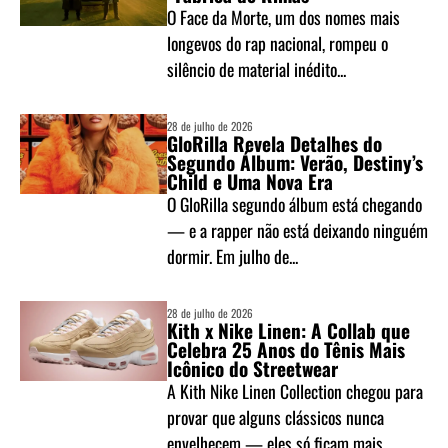
O Face da Morte, um dos nomes mais
longevos do rap nacional, rompeu o
silêncio de material inédito...
28 de julho de 2026
GloRilla Revela Detalhes do
Segundo Álbum: Verão, Destiny’s
Child e Uma Nova Era
O GloRilla segundo álbum está chegando
— e a rapper não está deixando ninguém
dormir. Em julho de...
28 de julho de 2026
Kith x Nike Linen: A Collab que
Celebra 25 Anos do Tênis Mais
Icônico do Streetwear
A Kith Nike Linen Collection chegou para
provar que alguns clássicos nunca
envelhecem — eles só ficam mais...