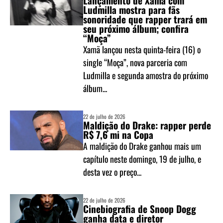
Lançamento de Xamã com
Ludmilla mostra para fãs
sonoridade que rapper trará em
seu próximo álbum; confira
“Moça”
Xamã lançou nesta quinta-feira (16) o
single “Moça”, nova parceria com
Ludmilla e segunda amostra do próximo
álbum...
22 de julho de 2026
Maldição do Drake: rapper perde
R$ 7,6 mi na Copa
A maldição do Drake ganhou mais um
capítulo neste domingo, 19 de julho, e
desta vez o preço...
22 de julho de 2026
Cinebiografia de Snoop Dogg
ganha data e diretor