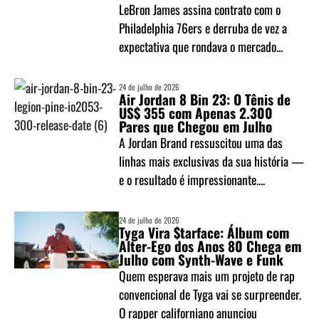
LeBron James assina contrato com o
Philadelphia 76ers e derruba de vez a
expectativa que rondava o mercado...
24 de julho de 2026
Air Jordan 8 Bin 23: O Tênis de
US$ 355 com Apenas 2.300
Pares que Chegou em Julho
A Jordan Brand ressuscitou uma das
linhas mais exclusivas da sua história —
e o resultado é impressionante....
24 de julho de 2026
Tyga Vira $tarface: Álbum com
Alter-Ego dos Anos 80 Chega em
Julho com Synth-Wave e Funk
Quem esperava mais um projeto de rap
convencional de Tyga vai se surpreender.
O rapper californiano anunciou