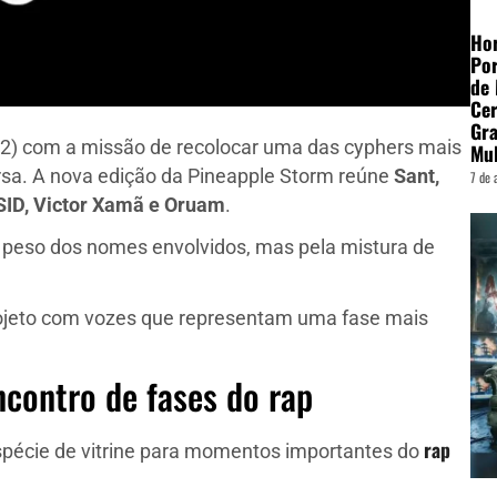
Hor
Por
de
Cer
Gra
22) com a missão de recolocar uma das cyphers mais
Mu
rsa. A nova edição da Pineapple Storm reúne
Sant,
7 de 
SID, Victor Xamã e Oruam
.
peso dos nomes envolvidos, mas pela mistura de
 projeto com vozes que representam uma fase mais
contro de fases do rap
rap
spécie de vitrine para momentos importantes do