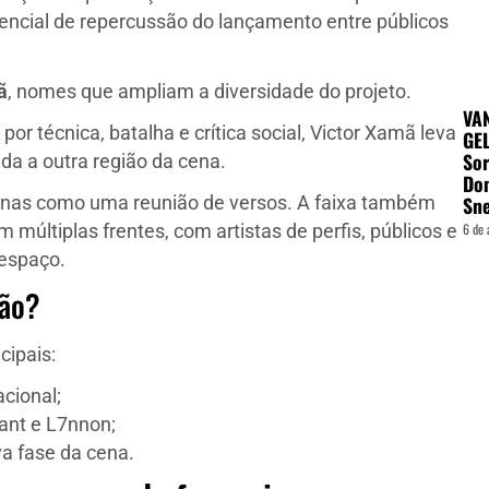
encial de repercussão do lançamento entre públicos
ã
, nomes que ampliam a diversidade do projeto.
VA
r técnica, batalha e crítica social, Victor Xamã leva
GEL
Sor
da a outra região da cena.
Do
Sn
nas como uma reunião de versos. A faixa também
6 de 
 múltiplas frentes, com artistas de perfis, públicos e
 espaço.
ção?
cipais:
cional;
ant e L7nnon;
va fase da cena.