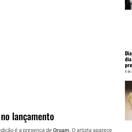
Dia
dia
pre
6 de 
 no lançamento
dição é a presença de
Oruam
. O artista aparece