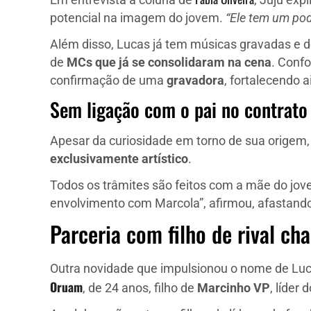
Em entrevista à coluna de
, Juju exp
potencial na imagem do jovem.
“Ele tem um pod
Além disso, Lucas já tem músicas gravadas e d
de
MCs que já se consolidaram na cena
. Conf
confirmação de uma
gravadora
, fortalecendo a
Sem ligação com o pai no contrato
Apesar da curiosidade em torno de sua origem,
exclusivamente artístico
.
Todos os trâmites são feitos com a mãe do jov
envolvimento com Marcola”, afirmou, afastand
Parceria com filho de rival c
Outra novidade que impulsionou o nome de Lu
Oruam
, de 24 anos, filho de
Marcinho VP
, líder