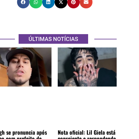
ÚLTIMAS NOTÍCIAS
gh se pronuncia após
Nota oficial: Lil Giela está
eo com prefeito de
consciente e respondendo