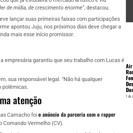
licou que já estudava o mercado artístico e viu
er de mídia, de crescimento enorme”
, destacou.
eve lançar suas primeiras faixas com participações
orme apontou Juju, nos próximos dias deve chegar a
inda mais esse início promissor.
 a empresária garantiu que seu trabalho com Lucas é
Air
Ren
Fe
em, sua responsável legal. “Não há qualquer
Des
o polêmicas.
Do
hama atenção
1 de 
o anúncio da parceria com o rapper
cas Camacho foi
 do Comando Vermelho (CV).