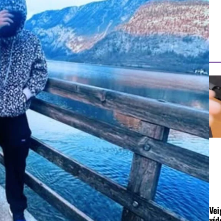
Vei
víd