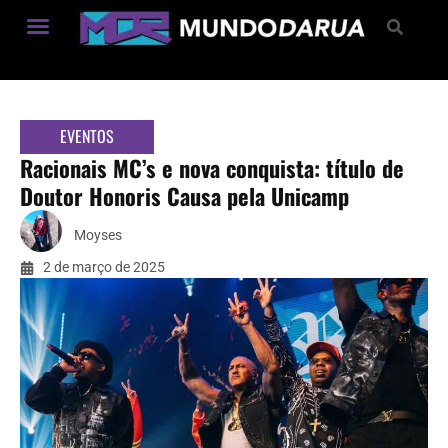
Estilo de Vida
EVENTOS
Racionais MC’s e nova conquista: título de
Doutor Honoris Causa pela Unicamp
Moyses
2 de março de 2025