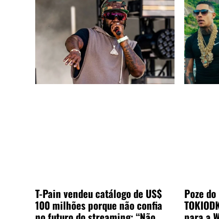
T-Pain vendeu catálogo de US$
Poze do 
100 milhões porque não confia
TOKIODK
no futuro do streaming: “Não
para a W