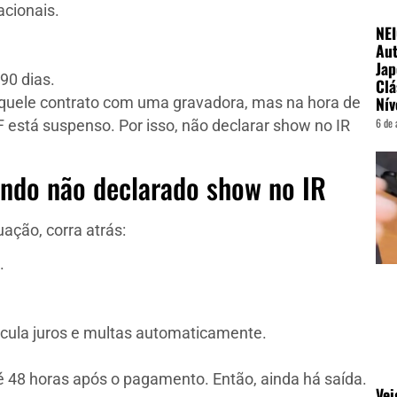
acionais.
NE
Aut
Jap
90 dias.
Clá
Nív
aquele contrato com uma gravadora, mas na hora de
6 de 
F está suspenso. Por isso, não declarar show no IR
ndo não declarado show no IR
ação, corra atrás:
.
cula juros e multas automaticamente.
é 48 horas após o pagamento. Então, ainda há saída.
Vei