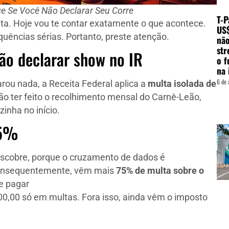
e Se Você Não Declarar Seu Corre
T-P
. Hoje vou te contar exatamente o que acontece.
US
quências sérias. Portanto, preste atenção.
não
str
ão declarar show no IR
o f
na 
6 de 
rou nada, a Receita Federal aplica a
multa isolada de
ão ter feito o recolhimento mensal do Carnê-Leão,
inha no início.
75%
escobre, porque o cruzamento de dados é
onsequentemente, vêm mais
75% de multa sobre o
de pagar
0,00 só em multas. Fora isso, ainda vêm o imposto