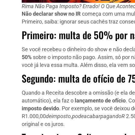
Rima Não Paga Imposto? Errado! O Que Acontec
Não declarar show no IR
começa com uma multa
Primeiro, saiba: ignorar seus cachês traz conse
Primeiro: multa de 50% por n
Se você recebeu o dinheiro do show e não decla
50%
sobre o imposto não pago. Assim, só por n
você já leva essa multa. Além disso, ela vem soz
Segundo: multa de ofício de 
Quando a Receita descobre a omissão (e ela d
automático), ela faz o
lançamento de ofício
. C
imposto devido
. Por exemplo, se você deixou 
R
1.000,00
d
e
im
p
os
t
o
,
p
o
d
e
a
c
aba
r
p
a
g
an
d
o
R
2.50
original e os juros.