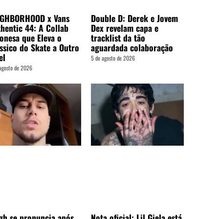
Double D: Derek e Jovem
IGHBORHOOD x Vans
Dex revelam capa e
hentic 44: A Collab
tracklist da tão
onesa que Eleva o
aguardada colaboração
ssico do Skate a Outro
el
5 de agosto de 2026
agosto de 2026
gh se pronuncia após
Nota oficial: Lil Giela está