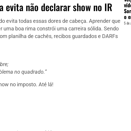
a evita não declarar show no IR
víd
Sor
o e
o evita todas essas dores de cabeça. Aprender que
5 de 
er uma boa rima constrói uma carreira sólida. Sendo
om planilha de cachês, recibos guardados e DARFs
bre;
roblema no quadrado.”
ow no imposto. Até lá!