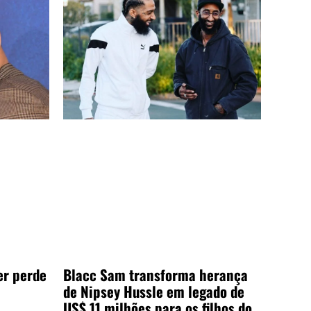
er perde
Blacc Sam transforma herança
de Nipsey Hussle em legado de
US$ 11 milhões para os filhos do