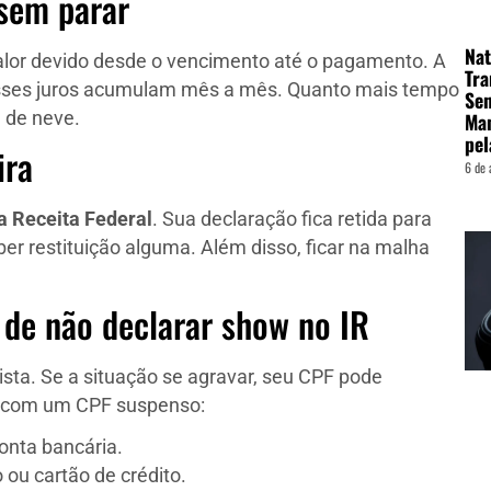
 sem parar
Nat
alor devido desde o vencimento até o pagamento. A
Tra
, esses juros acumulam mês a mês. Quanto mais tempo
Sen
Man
a de neve.
pel
ira
6 de 
a Receita Federal
. Sua declaração fica retida para
er restituição alguma. Além disso, ficar na malha
 de não declarar show no IR
ista. Se a situação se agravar, seu CPF pode
a, com um CPF suspenso:
onta bancária.
ou cartão de crédito.