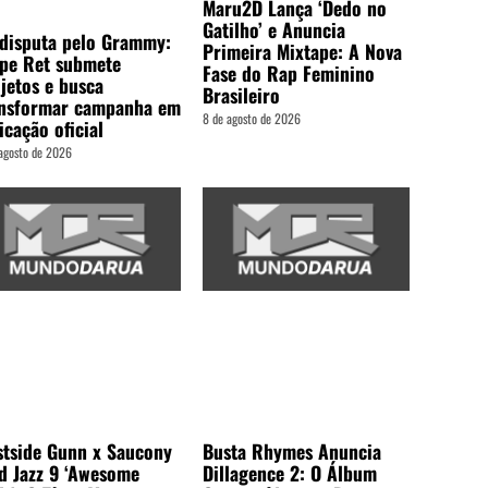
Maru2D Lança ‘Dedo no
Gatilho’ e Anuncia
disputa pelo Grammy:
Primeira Mixtape: A Nova
ipe Ret submete
Fase do Rap Feminino
jetos e busca
Brasileiro
ansformar campanha em
8 de agosto de 2026
icação oficial
agosto de 2026
tside Gunn x Saucony
Busta Rhymes Anuncia
d Jazz 9 ‘Awesome
Dillagence 2: O Álbum