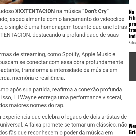
Na 
audoso
XXXTENTACION
na música
“Don’t Cry”
Fil
undo, especialmente com o lançamento do videoclipe
pro
e, o single é uma homenagem tocante que une letras
tr
XTENTACION, destacando a profundidade de suas
ind
8 de 
ormas de streaming, como Spotify, Apple Music e
ue buscam se conectar com essa obra profundamente
mpactante, transforma a intensidade da música em
da, memória e resiliência.
 após sua partida, reafirma a conexão profunda
isso, Lil Wayne entrega uma performance visceral,
 dos maiores nomes do rap.
experiência que celebra o legado de dois artistas de
niversal. A faixa promete se tornar um clássico, não
Wes
Gri
dos fãs que reconhecem o poder da música em