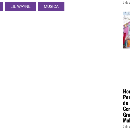
7 de 
LIL WAYNE
MUSICA
Hor
Por
de
Cer
Gra
Mu
7 de 