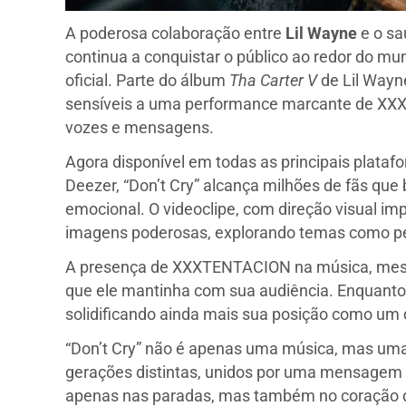
A poderosa colaboração entre
Lil Wayne
e o s
continua a conquistar o público ao redor do m
oficial. Parte do álbum
Tha Carter V
de Lil Wayn
sensíveis a uma performance marcante de XX
vozes e mensagens.
Agora disponível em todas as principais plataf
Deezer, “Don’t Cry” alcança milhões de fãs q
emocional. O videoclipe, com direção visual i
imagens poderosas, explorando temas como per
A presença de XXXTENTACION na música, mesmo
que ele mantinha com sua audiência. Enquanto 
solidificando ainda mais sua posição como um
“Don’t Cry” não é apenas uma música, mas uma 
gerações distintas, unidos por uma mensagem u
apenas nas paradas, mas também no coração 