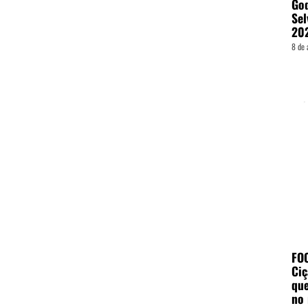
God
Sel
20
8 de 
FO
Ciç
que
no 