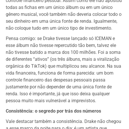
controle financeiro pessoal. Assim como ele não apostou
todas as fichas em um único álbum ou em um único
gênero musical, você também não deveria colocar todo o
seu dinheiro em uma única fonte de renda. Igualmente,
não coloque tudo em um único tipo de investimento.
Pensa comigo: se Drake tivesse lançado só ICEMAN e
esse álbum não tivesse repercutido tão bem, talvez ele
não tivesse batido a marca dos 100 milhões. Foi a soma
de diferentes “ativos” (os três álbuns, mais a viralização
orgânica do TikTok) que multiplicou seu alcance. Na sua
vida financeira, funciona de forma parecida: um bom
controle financeiro das despesas pessoais passa
justamente por não depender de uma única fonte de
renda. Isso é importante, já que isso deixa qualquer
pessoa muito mais vulnerável a imprevistos.
Consistência: o segredo por trás dos números
Vale destacar também a consistência. Drake não chegou
a esse marco da noite para o dia; é um artista que