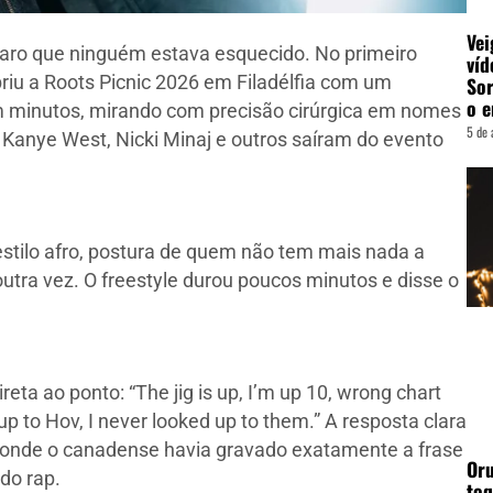
Vei
claro que ninguém estava esquecido. No primeiro
víd
riu a Roots Picnic 2026 em Filadélfia com um
Sor
o e
em minutos, mirando com precisão cirúrgica em nomes
5 de 
Kanye West, Nicki Minaj e outros saíram do evento
estilo afro, postura de quem não tem mais nada a
outra vez. O freestyle durou poucos minutos e disse o
eta ao ponto: “The jig is up, I’m up 10, wrong chart
p to Hov, I never looked up to them.” A resposta clara
, onde o canadense havia gravado exatamente a frase
Oru
 do rap.
toq