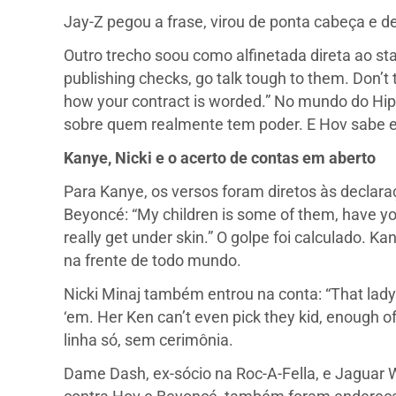
Jay-Z pegou a frase, virou de ponta cabeça e d
Outro trecho soou como alfinetada direta ao st
publishing checks, go talk tough to them. Don’t 
how your contract is worded.” No mundo do Hip 
sobre quem realmente tem poder. E Hov sabe 
Kanye, Nicki e o acerto de contas em aberto
Para Kanye, os versos foram diretos às declaraç
Beyoncé: “My children is some of them, have you
really get under skin.” O golpe foi calculado. K
na frente de todo mundo.
Nicki Minaj também entrou na conta: “That lady b
‘em. Her Ken can’t even pick they kid, enough
linha só, sem cerimônia.
Dame Dash, ex-sócio na Roc-A-Fella, e Jaguar 