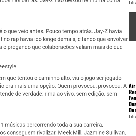
dos nas barras. Jay-Z não deixou nenhuma conta
1 de 
 o que veio antes. Pouco tempo atrás, Jay-Z havia
 no rap havia ido longe demais, citando que envolver
ada e pregando que colaborações valiam mais do que
eestyle.
m que tentou o caminho alto, viu o jogo ser jogado
Air
 não era mais uma opção. Quem provocou, provocou. A
Ren
ntende de verdade: rima ao vivo, sem edição, sem
Fe
Des
Do
1 de 
31 músicas percorrendo toda a sua carreira,
s conseguem rivalizar. Meek Mill, Jazmine Sullivan,