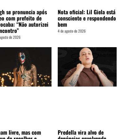
gh se pronuncia após
Nota oficial: Lil Giela está
eo com prefeito de
consciente e respondendo
ocaba: “Não autorizei
bem
ncontro”
4 de agosto de 2026
agosto de 2026
am livre, mas com
Predella vira alvo de
ue de recolher e
denúncias envolvendo