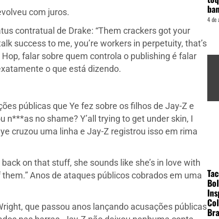
ba
evolveu com juros.
4 de 
atus contratual de Drake: “Them crackers got your
talk success to me, you’re workers in perpetuity, that’s
Hop, falar sobre quem controla o publishing é falar
exatamente o que está dizendo.
ões públicas que Ye fez sobre os filhos de Jay-Z e
 n***as no shame? Y’all trying to get under skin, I
anye cruzou uma linha e Jay-Z registrou isso em rima
ack on that stuff, she sounds like she’s in love with
Tac
 of them.” Anos de ataques públicos cobrados em uma
Bol
Ins
Col
Wright, que passou anos lançando acusações públicas
Bra