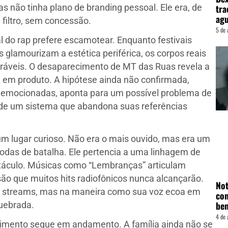
tra
não tinha plano de branding pessoal. Ele era, de
agu
 filtro, sem concessão.
5 de 
al do rap prefere escamotear. Enquanto festivais
 glamourizam a estética periférica, os corpos reais
eráveis. O desaparecimento de MT das Ruas revela a
u em produto. A hipótese ainda não confirmada,
 emocionadas, aponta para um possível problema de
a de um sistema que abandona suas referências
m lugar curioso. Não era o mais ouvido, mas era um
rodas de batalha. Ele pertencia a uma linhagem de
etáculo. Músicas como “Lembranças” articulam
são que muitos hits radiofônicos nunca alcançarão.
Not
e streams, mas na maneira como sua voz ecoa em
con
be
quebrada.
4 de 
ecimento segue em andamento. A família ainda não se