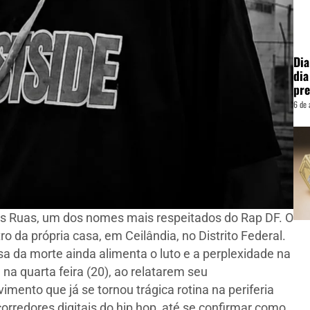
Dia
dia
pre
6 de 
as Ruas, um dos nomes mais respeitados do Rap DF. O
o da própria casa, em Ceilândia, no Distrito Federal.
sa da morte ainda alimenta o luto e a perplexidade na
a quarta feira (20), ao relatarem seu
ento que já se tornou trágica rotina na periferia
 corredores digitais do hip hop, até se confirmar como