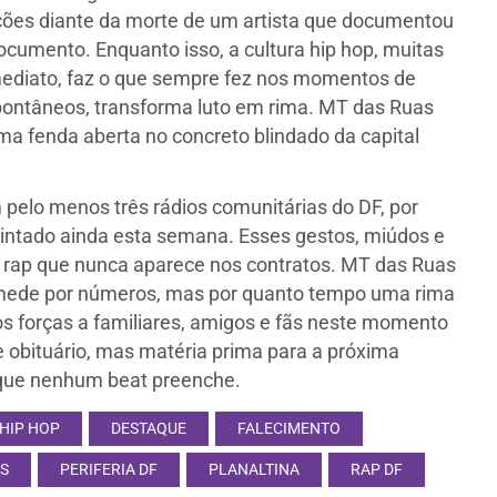
uições diante da morte de um artista que documentou
documento. Enquanto isso, a cultura hip hop, muitas
mediato, faz o que sempre fez nos momentos de
pontâneos, transforma luto em rima. MT das Ruas
a fenda aberta no concreto blindado da capital
pelo menos três rádios comunitárias do DF, por
pintado ainda esta semana. Esses gestos, miúdos e
o rap que nunca aparece nos contratos. MT das Ruas
 mede por números, mas por quanto tempo uma rima
os forças a familiares, amigos e fãs neste momento
e obituário, mas matéria prima para a próxima
 que nenhum beat preenche.
HIP HOP
DESTAQUE
FALECIMENTO
AS
PERIFERIA DF
PLANALTINA
RAP DF