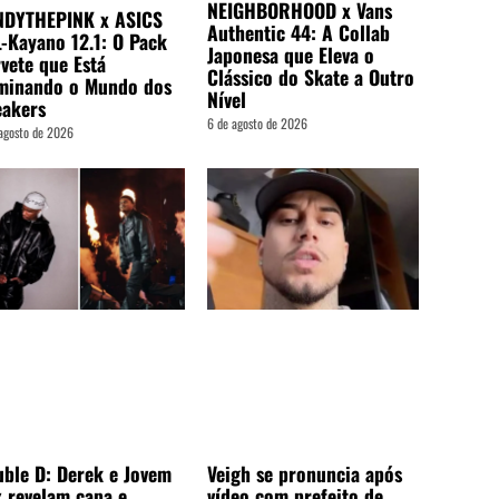
NEIGHBORHOOD x Vans
NDYTHEPINK x ASICS
Authentic 44: A Collab
-Kayano 12.1: O Pack
Japonesa que Eleva o
vete que Está
Clássico do Skate a Outro
minando o Mundo dos
Nível
eakers
6 de agosto de 2026
agosto de 2026
ble D: Derek e Jovem
Veigh se pronuncia após
 revelam capa e
vídeo com prefeito de