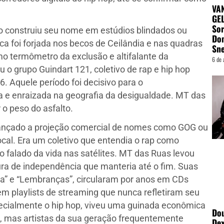
VA
GEL
Sor
o construiu seu nome em estúdios blindados ou
Do
ca foi forjada nos becos de Ceilândia e nas quadras
Sn
mo termômetro da exclusão e altifalante da
6 de 
ou o grupo Guindart 121, coletivo de rap e hip hop
. Aquele período foi decisivo para o
 e enraizada na geografia da desigualdade. MT das
 o peso do asfalto.
cançado a projeção comercial de nomes como GOG ou
ocal. Era um coletivo que entendia o rap como
 falado da vida nas satélites. MT das Ruas levou
ra de independência que manteria até o fim. Suas
nha” e “Lembranças”, circularam por anos em CDs
em playlists de streaming que nunca refletiram seu
specialmente o hip hop, viveu uma guinada econômica
Dou
ll, mas artistas da sua geração frequentemente
Dex