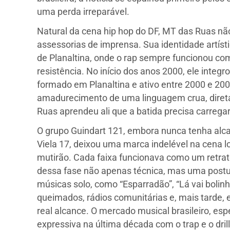
uma perda irreparável.
Natural da cena hip hop do DF, MT das Ruas nã
assessorias de imprensa. Sua identidade artísti
de Planaltina, onde o rap sempre funcionou co
resistência. No início dos anos 2000, ele integr
formado em Planaltina e ativo entre 2000 e 2006
amadurecimento de uma linguagem crua, direta
Ruas aprendeu ali que a batida precisa carregar
O grupo Guindart 121, embora nunca tenha al
Viela 17, deixou uma marca indelével na cena l
mutirão. Cada faixa funcionava como um retrato
dessa fase não apenas técnica, mas uma postu
músicas solo, como “Esparradão”, “Lá vai boli
queimados, rádios comunitárias e, mais tarde, 
real alcance. O mercado musical brasileiro, e
expressiva na última década com o trap e o dri