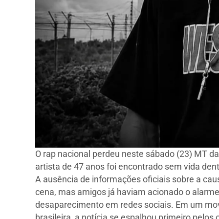
O rap nacional perdeu neste sábado (23) MT d
artista de 47 anos foi encontrado sem vida dentr
A ausência de informações oficiais sobre a cau
cena, mas amigos já haviam acionado o alarme n
desaparecimento em redes sociais. Em um movim
brasileira, a notícia se espalhou primeiro pelos