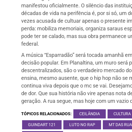
manifestou oficialmente. O silêncio das instit
décadas de vida na perifência é, por si só, um 
vezes acusada de cultuar apenas o presente i
perda: mobiliza memoriais, organiza saraus es
pode ter se calado, mas sua obra permanece um
federal.
A música “Esparradão” será tocada amanhã em 
decisão popular. Em Planaltina, um muro será 
descentralizados, são o verdadeiro mercado d
ensina, mesmo ausente, que o hip hop não se
continua viva depois que o mc se vai. Desejam
de dor. Que sua história não vire apenas nota d
geração. A rua segue, mas hoje com um vazio
TÓPICOS RELACIONADOS:
CEILÂNDIA
CULTURA 
GUINDART 121
LUTO NO RAP
MT DAS RU