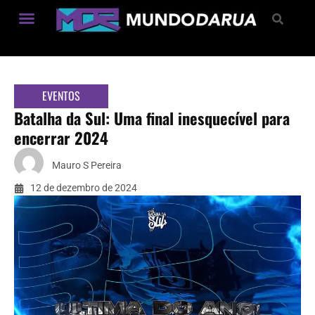
Estilo de Vida
EVENTOS
Batalha da Sul: Uma final inesquecível para
encerrar 2024
Mauro S Pereira
12 de dezembro de 2024