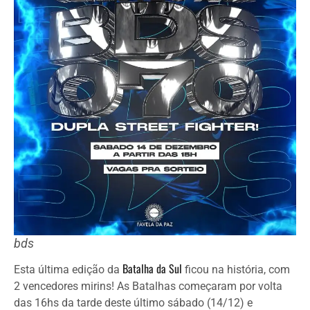
bds
Batalha da Sul
Esta última edição da
ficou na história, com
2 vencedores mirins! As Batalhas começaram por volta
das 16hs da tarde deste último sábado (14/12) e