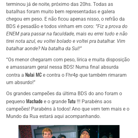
terminou já de noite, próximo das 20hs. Todas as
batalhas foram muito bem representadas e galera
chegou em peso. E não ficou apenas nisso, o refrão da
BDS é pesadão e todos vinham em coro:
“Fiz a prova do
ENEM para passar na faculdade, mais eu errei tudo e não
tirei nota azul, eu voltei bolado e voltei pra batalhar. Vim
batalhar aonde? Na batalha da Sul!”
“Os menor chegaram com peso, lírica e muita disposição
e amassaram geral nessa BDS! Numa final absurda
Nalai MC
contra a
e contra o Fhr4p que também rimaram
um absurdo!”
Os grandes campeões da última BDS do ano foram o
Machado
Tutu
pequeno
e o grande
!!! Parabéns aos
campeões! Parabéns à todos! Ano que vem tem mais e o
Mundo da Rua estará aqui acompanhando.