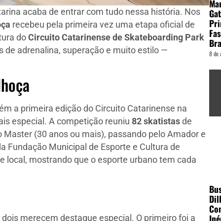
Ma
tarina acaba de entrar com tudo nessa história. Nos
Gat
Pri
oça
recebeu pela primeira vez uma etapa oficial de
Fas
tura do
Circuito Catarinense de Skateboarding Park
Bra
s de adrenalina, superação e muito estilo —
8 de 
lhoça
mbém a primeira edição do Circuito Catarinense na
ais especial. A competição reuniu
82 skatistas
de
ao Master (30 anos ou mais), passando pelo Amador e
da Fundação Municipal de Esporte e Cultura de
e local, mostrando que o esporte urbano tem cada
Bu
Dil
Con
Iné
dois merecem destaque especial. O primeiro foi a