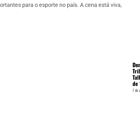
tantes para o esporte no país. A cena está viva,
Den
Tri
Tal
de 
7 de 