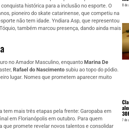
8 de 
onquista histórica para a inclusão no esporte. O
 anos, pioneiro do skate catarinense, que competiu na
esporte não tem idade. Yndiara Asp, que representou
e Tóquio, também marcou presença, dando ainda mais
pa
ouro no Amador Masculino, enquanto
Marina De
aster,
Rafael do Nascimento
subiu ao topo do pódio.
meiro lugar. Nomes que prometem aparecer muito
Cla
ale
da tem mais três etapas pela frente: Garopaba em
30
inal em Florianópolis em outubro. Para quem
7 de 
 que promete revelar novos talentos e consolidar