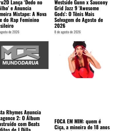
ru2D Lança ‘Dedo no
Westside Gunn x Saucony
ilho’ e Anuncia
Grid Jazz 9 ‘Awesome
meira Mixtape: A Nova
Gods’: O Tênis Mais
e do Rap Feminino
Selvagem de Agosto de
sileiro
2026
agosto de 2026
8 de agosto de 2026
sta Rhymes Anuncia
lagence 2: O Álbum
FOCA EM MIM: quem é
struído com Beats
Ciça, a mineira de 18 anos
ditos de J Dilla