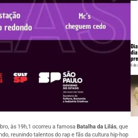
Dia
dia
pre
6 de 
bro, às 19h,1 ocorreu a famosa
Batalha da Lilás
, que
do, reunindo talentos do rap e fãs da cultura hip-hop