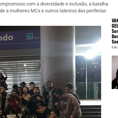
ompromisso com a diversidade e inclusão, a batalha
ade a mulheres MCs e outros talentos das periferias
VA
GEL
Sor
Do
Sn
6 de 