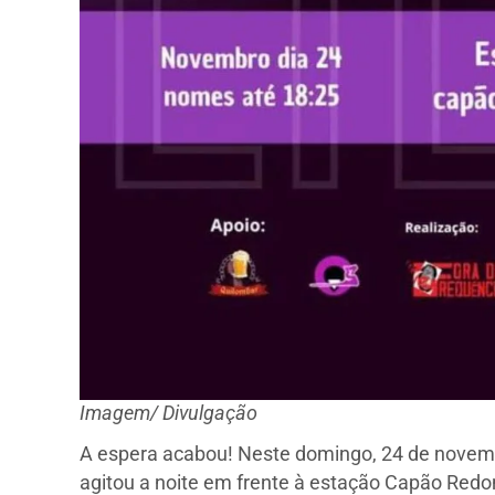
Imagem/ Divulgação
A espera acabou! Neste domingo, 24 de novem
agitou a noite em frente à estação Capão Redon