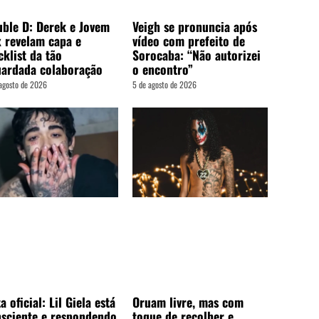
ble D: Derek e Jovem
Veigh se pronuncia após
 revelam capa e
vídeo com prefeito de
cklist da tão
Sorocaba: “Não autorizei
ardada colaboração
o encontro”
agosto de 2026
5 de agosto de 2026
a oficial: Lil Giela está
Oruam livre, mas com
sciente e respondendo
toque de recolher e