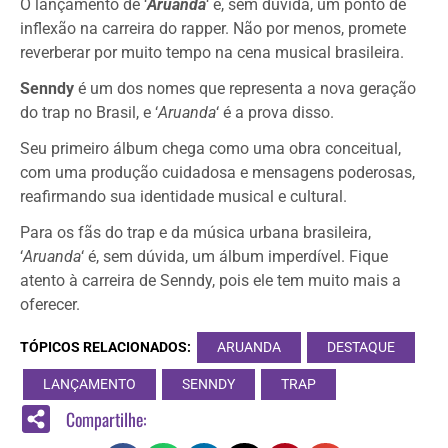
O lançamento de ‘
Aruanda
‘ é, sem dúvida, um ponto de
inflexão na carreira do rapper. Não por menos, promete
reverberar por muito tempo na cena musical brasileira.
Senndy
é um dos nomes que representa a nova geração
do trap no Brasil, e ‘
Aruanda
‘ é a prova disso.
Seu primeiro álbum chega como uma obra conceitual,
com uma produção cuidadosa e mensagens poderosas,
reafirmando sua identidade musical e cultural.
Para os fãs do trap e da música urbana brasileira,
‘
Aruanda
‘ é, sem dúvida, um álbum imperdível. Fique
atento à carreira de Senndy, pois ele tem muito mais a
oferecer.
TÓPICOS RELACIONADOS:
ARUANDA
DESTAQUE
LANÇAMENTO
SENNDY
TRAP
Compartilhe: