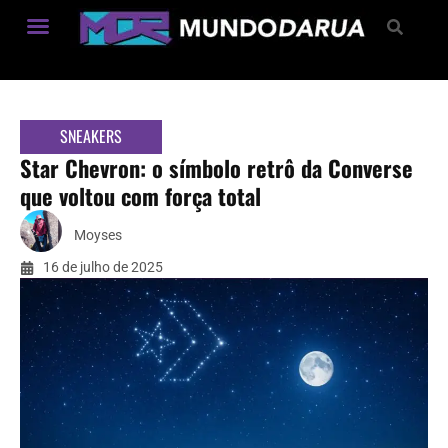
Estilo de Vida
SNEAKERS
Star Chevron: o símbolo retrô da Converse
que voltou com força total
Moyses
16 de julho de 2025