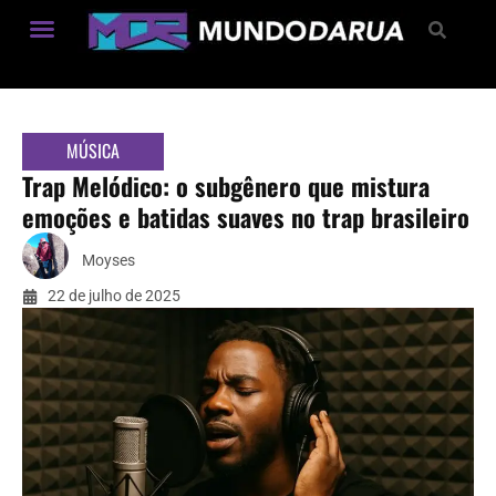
Estilo de Vida
MÚSICA
Trap Melódico: o subgênero que mistura
emoções e batidas suaves no trap brasileiro
Moyses
22 de julho de 2025