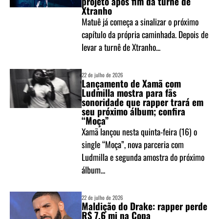
projeto após fim da turnê de
Xtranho
Matuê já começa a sinalizar o próximo
capítulo da própria caminhada. Depois de
levar a turnê de Xtranho...
22 de julho de 2026
Lançamento de Xamã com
Ludmilla mostra para fãs
sonoridade que rapper trará em
seu próximo álbum; confira
“Moça”
Xamã lançou nesta quinta-feira (16) o
single “Moça”, nova parceria com
Ludmilla e segunda amostra do próximo
álbum...
22 de julho de 2026
Maldição do Drake: rapper perde
R$ 7,6 mi na Copa