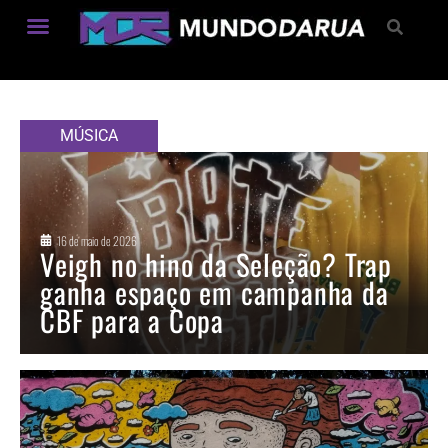
Estilo de Vida
MÚSICA
16 de maio de 2026
Veigh no hino da Seleção? Trap
ganha espaço em campanha da
CBF para a Copa