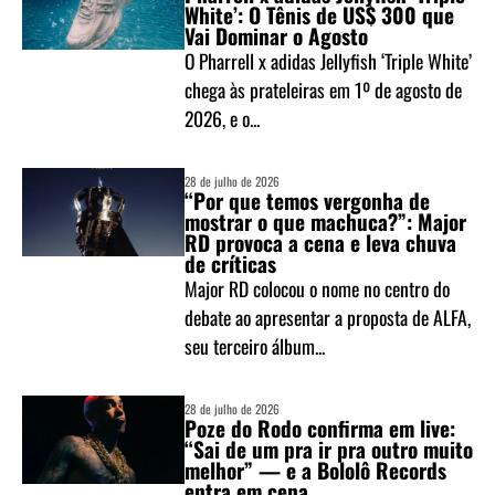
White’: O Tênis de US$ 300 que
Vai Dominar o Agosto
O Pharrell x adidas Jellyfish ‘Triple White’
chega às prateleiras em 1º de agosto de
2026, e o...
28 de julho de 2026
“Por que temos vergonha de
mostrar o que machuca?”: Major
RD provoca a cena e leva chuva
de críticas
Major RD colocou o nome no centro do
debate ao apresentar a proposta de ALFA,
seu terceiro álbum...
28 de julho de 2026
Poze do Rodo confirma em live:
“Sai de um pra ir pra outro muito
melhor” — e a Bololô Records
entra em cena