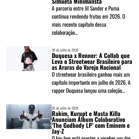
Silhueta Minimalista
A parceria entre Jil Sander e Puma
continua rendendo frutos em 2026. O
mais recente capítulo dessa
colaboração...
30 de julho de 2026
Duquesa x Renner: A Collab que
Leva o Streetwear Brasileiro para
as Araras do Varejo Nacional
O streetwear brasileiro ganhou mais um
capítulo importante em julho de 2026. A
rapper Duquesa lançou uma coleção...
30 de julho de 2026
Rakim, Kurupt e Masta Killa
Anunciam Álbum Colaborativo
‘The Godbody LP’ com Eminem e
Jay-Z
O hip-hop está prestes a receber um dos