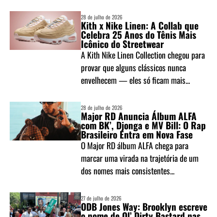
28 de julho de 2026
Kith x Nike Linen: A Collab que
Celebra 25 Anos do Tênis Mais
Icônico do Streetwear
A Kith Nike Linen Collection chegou para
provar que alguns clássicos nunca
envelhecem — eles só ficam mais...
28 de julho de 2026
Major RD Anuncia Álbum ALFA
com BK’, Djonga e MV Bill: O Rap
Brasileiro Entra em Nova Fase
O Major RD álbum ALFA chega para
marcar uma virada na trajetória de um
dos nomes mais consistentes...
27 de julho de 2026
ODB Jones Way: Brooklyn escreve
o nome de Ol’ Dirty Bastard nas