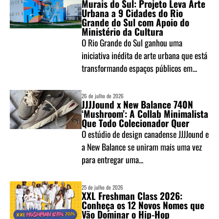
Murais do Sul: Projeto Leva Arte
Urbana a 9 Cidades do Rio
Grande do Sul com Apoio do
Ministério da Cultura
O Rio Grande do Sul ganhou uma
iniciativa inédita de arte urbana que está
transformando espaços públicos em...
26 de julho de 2026
JJJJound x New Balance 740N
‘Mushroom’: A Collab Minimalista
Que Todo Colecionador Quer
O estúdio de design canadense JJJJound e
a New Balance se uniram mais uma vez
para entregar uma...
25 de julho de 2026
XXL Freshman Class 2026:
Conheça os 12 Novos Nomes que
Vão Dominar o Hip-Hop