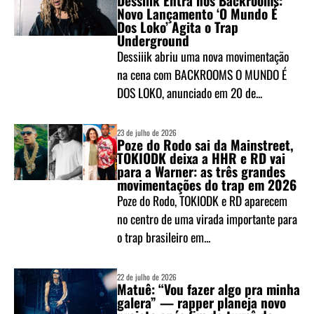
Dessiiik Entra nos Backrooms:
Novo Lançamento ‘O Mundo É
Dos Loko’ Agita o Trap
Underground
Dessiiik abriu uma nova movimentação
na cena com BACKROOMS O MUNDO É
DOS LOKO, anunciado em 20 de...
23 de julho de 2026
Poze do Rodo sai da Mainstreet,
TOKIODK deixa a HHR e RD vai
para a Warner: as três grandes
movimentações do trap em 2026
Poze do Rodo, TOKIODK e RD aparecem
no centro de uma virada importante para
o trap brasileiro em...
22 de julho de 2026
Matuê: “Vou fazer algo pra minha
galera” — rapper planeja novo