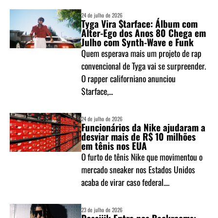
24 de julho de 2026
Tyga Vira $tarface: Álbum com
Alter-Ego dos Anos 80 Chega em
Julho com Synth-Wave e Funk
Quem esperava mais um projeto de rap
convencional de Tyga vai se surpreender.
O rapper californiano anunciou
$tarface,...
24 de julho de 2026
Funcionários da Nike ajudaram a
desviar mais de R$ 10 milhões
em tênis nos EUA
O furto de tênis Nike que movimentou o
mercado sneaker nos Estados Unidos
acaba de virar caso federal....
23 de julho de 2026