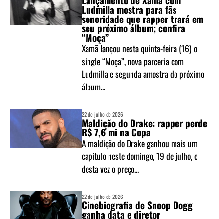
Lançamento de Xamã com
Ludmilla mostra para fãs
sonoridade que rapper trará em
seu próximo álbum; confira
“Moça”
Xamã lançou nesta quinta-feira (16) o
single “Moça”, nova parceria com
Ludmilla e segunda amostra do próximo
álbum...
22 de julho de 2026
Maldição do Drake: rapper perde
R$ 7,6 mi na Copa
A maldição do Drake ganhou mais um
capítulo neste domingo, 19 de julho, e
desta vez o preço...
22 de julho de 2026
Cinebiografia de Snoop Dogg
ganha data e diretor