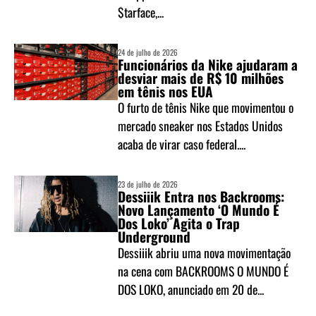
$tarface,...
24 de julho de 2026
Funcionários da Nike ajudaram a
desviar mais de R$ 10 milhões
em tênis nos EUA
O furto de tênis Nike que movimentou o
mercado sneaker nos Estados Unidos
acaba de virar caso federal....
23 de julho de 2026
Dessiiik Entra nos Backrooms:
Novo Lançamento ‘O Mundo É
Dos Loko’ Agita o Trap
Underground
Dessiiik abriu uma nova movimentação
na cena com BACKROOMS O MUNDO É
DOS LOKO, anunciado em 20 de...