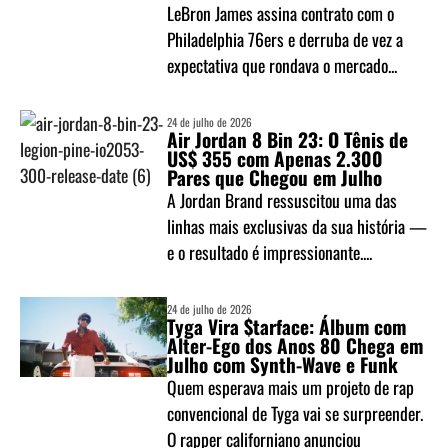
LeBron James assina contrato com o
Philadelphia 76ers e derruba de vez a
expectativa que rondava o mercado...
24 de julho de 2026
Air Jordan 8 Bin 23: O Tênis de
US$ 355 com Apenas 2.300
Pares que Chegou em Julho
A Jordan Brand ressuscitou uma das
linhas mais exclusivas da sua história —
e o resultado é impressionante....
24 de julho de 2026
Tyga Vira $tarface: Álbum com
Alter-Ego dos Anos 80 Chega em
Julho com Synth-Wave e Funk
Quem esperava mais um projeto de rap
convencional de Tyga vai se surpreender.
O rapper californiano anunciou