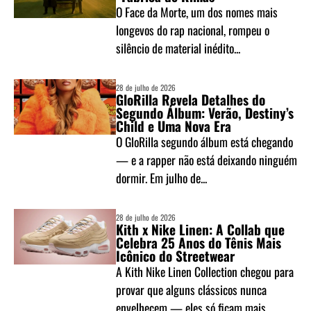
O Face da Morte, um dos nomes mais
longevos do rap nacional, rompeu o
silêncio de material inédito...
28 de julho de 2026
GloRilla Revela Detalhes do
Segundo Álbum: Verão, Destiny’s
Child e Uma Nova Era
O GloRilla segundo álbum está chegando
— e a rapper não está deixando ninguém
dormir. Em julho de...
28 de julho de 2026
Kith x Nike Linen: A Collab que
Celebra 25 Anos do Tênis Mais
Icônico do Streetwear
A Kith Nike Linen Collection chegou para
provar que alguns clássicos nunca
envelhecem — eles só ficam mais...