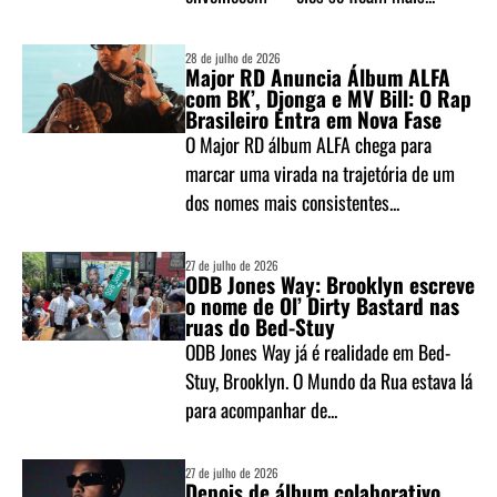
28 de julho de 2026
Major RD Anuncia Álbum ALFA
com BK’, Djonga e MV Bill: O Rap
Brasileiro Entra em Nova Fase
O Major RD álbum ALFA chega para
marcar uma virada na trajetória de um
dos nomes mais consistentes...
27 de julho de 2026
ODB Jones Way: Brooklyn escreve
o nome de Ol’ Dirty Bastard nas
ruas do Bed-Stuy
ODB Jones Way já é realidade em Bed-
Stuy, Brooklyn. O Mundo da Rua estava lá
para acompanhar de...
27 de julho de 2026
Depois de álbum colaborativo