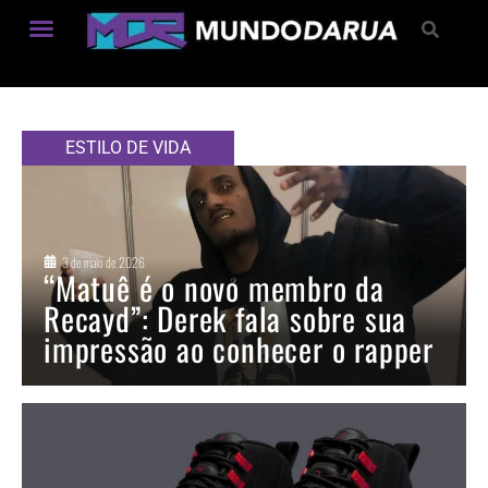
Estilo de Vida
ESTILO DE VIDA
3 de maio de 2026
“Matuê é o novo membro da
Recayd”: Derek fala sobre sua
impressão ao conhecer o rapper