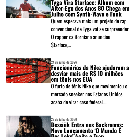
Tyga Vira $tarface: Álbum com
Alter-Ego dos Anos 80 Chega em
Julho com Synth-Wave e Funk
Quem esperava mais um projeto de rap
convencional de Tyga vai se surpreender.
O rapper californiano anunciou
$tarface,...
24 de julho de 2026
Funcionários da Nike ajudaram a
desviar mais de R$ 10 milhões
em tênis nos EUA
O furto de tênis Nike que movimentou o
mercado sneaker nos Estados Unidos
acaba de virar caso federal....
23 de julho de 2026
Dessiiik Entra nos Backrooms:
Novo Lançamento ‘O Mundo É
Dos Loko’ Agita o Trap