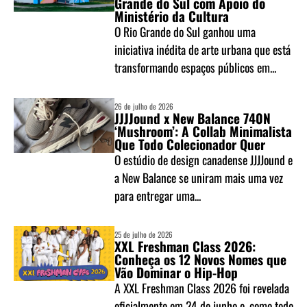
Grande do Sul com Apoio do
Ministério da Cultura
O Rio Grande do Sul ganhou uma
iniciativa inédita de arte urbana que está
transformando espaços públicos em...
26 de julho de 2026
JJJJound x New Balance 740N
‘Mushroom’: A Collab Minimalista
Que Todo Colecionador Quer
O estúdio de design canadense JJJJound e
a New Balance se uniram mais uma vez
para entregar uma...
25 de julho de 2026
XXL Freshman Class 2026:
Conheça os 12 Novos Nomes que
Vão Dominar o Hip-Hop
A XXL Freshman Class 2026 foi revelada
oficialmente em 24 de junho e, como todo