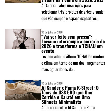
A Galeria L abre inscrições para
selecionar três projetos de artes visuais
que vão ocupar o espaço expositivo...
30 de julho de 2026
“Vai ser feito sem pressa”:
Leviano interrompe a correria de
2026 e transforma o TCHAU em
evento
Leviano adiou o álbum ‘TCHAU‘ e mudou
o clima em torno de um dos lançamentos
mais aguardados da...
30 de julho de 2026
Jil Sander x Puma K-Street: O
Tênis de US$ 500 que Une
Corrida e Karatê em Uma
Silhueta Minimalista
A parceria entre Jil Sander e Puma