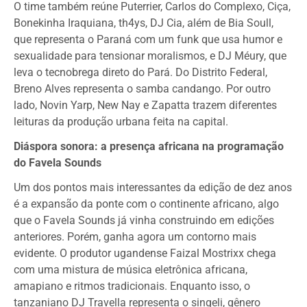
O time também reúne Puterrier, Carlos do Complexo, Ciça,
Bonekinha Iraquiana, th4ys, DJ Cia, além de Bia Soull,
que representa o Paraná com um funk que usa humor e
sexualidade para tensionar moralismos, e DJ Méury, que
leva o tecnobrega direto do Pará. Do Distrito Federal,
Breno Alves representa o samba candango. Por outro
lado, Novin Yarp, New Nay e Zapatta trazem diferentes
leituras da produção urbana feita na capital.
Diáspora sonora: a presença africana na programação
do Favela Sounds
Um dos pontos mais interessantes da edição de dez anos
é a expansão da ponte com o continente africano, algo
que o Favela Sounds já vinha construindo em edições
anteriores. Porém, ganha agora um contorno mais
evidente. O produtor ugandense Faizal Mostrixx chega
com uma mistura de música eletrônica africana,
amapiano e ritmos tradicionais. Enquanto isso, o
tanzaniano DJ Travella representa o singeli, gênero