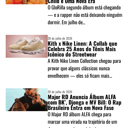
Child e Uma Nova Era
O GloRilla segundo álbum está chegando
— e a rapper não está deixando ninguém
dormir. Em julho de...
28 de julho de 2026
Kith x Nike Linen: A Collab que
Celebra 25 Anos do Tênis Mais
Icônico do Streetwear
A Kith Nike Linen Collection chegou para
provar que alguns clássicos nunca
envelhecem — eles só ficam mais...
28 de julho de 2026
Major RD Anuncia Álbum ALFA
com BK’, Djonga e MV Bill: O Rap
Brasileiro Entra em Nova Fase
O Major RD álbum ALFA chega para
marcar uma virada na trajetória de um