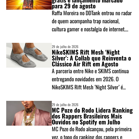
para 29 de agosto
Raffa Moreira no DDTank entrou no radar
de quem acompanha trap nacional,
cultura gamer e nostalgia de internet....
29 de julho de 2026
NikeSKIMS Rift Mesh ‘Night
Silver’: A Collab que Reinventa o
Clássico Air Rift em Agosto
A parceria entre Nike e SKIMS continua
entregando novidades em 2026. O
NikeSKIMS Rift Mesh ‘Night Silver’ é...
29 de julho de 2026
MC Poze do Rodo Lidera Ranking
dos Rappers Brasileiros Mais
Ouvidos no Spotify em Julho
MC Poze do Rodo alcançou, pela primeira
vez, o topo do ranking dos rappers e