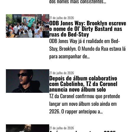
dos nomes mais consistentes...
27 de julho de 2026
ODB Jones Way: Brooklyn escreve
o nome de Ol’ Dirty Bastard nas
ruas do Bed-Stuy
ODB Jones Way já é realidade em Bed-
Stuy, Brooklyn. O Mundo da Rua estava lá
para acompanhar de...
27 de julho de 2026
Depois de álbum colaborativo
com Cabelinho, TZ da Coronel
anuncia novo álbum solo
TZ da Coronel confirmou que pretende
lançar um novo álbum solo ainda em
2026. O rapper antecipou a...
27 de julho de 2026