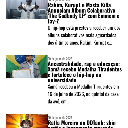
Rakim, Kurupt e Masta Killa
Anunciam Álbum Colaborativo
‘The Godbody LP’ com Eminem e
Jay-Z
O hip-hop está prestes a receber um dos
álbuns colaborativos mais aguardados
dos últimos anos. Rakim, Kurupt e...
29 de julho de 2026
Ancestralidade, rap e educação:
Xamã recebe Medalha Tiradentes
e fortalece o hip-hop na
universidade
Xamã recebeu a Medalha Tiradentes em
16 de julho de 2026, no quintal da casa
da avó, em...
29 de julho de 2026
Raffa Moreira no DDTank: skin
grátis e lançamento marcado