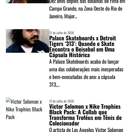
Dez anos depois das batalhas de rima em
Campo Grande, na Zona Oeste do Rio de
Janeiro, Major...
21 de julho de 2026
Palace Skateboards x Detroit
Tigers ‘313’: Quando o Skate
Encontra o Beisebol em Uma
Cápsula Histórica
A Palace Skateboards acaba de lançar
uma das colaborações mais inesperadas
e bem-executadas do ano: a cápsula
313,...
21 de julho de 2026
Victor Solomon x Nike Trophies
Black Pack: A Collab que
Transforma Troféus em Tênis de
Colecionador
O artista de Los Angeles Victor Solomon