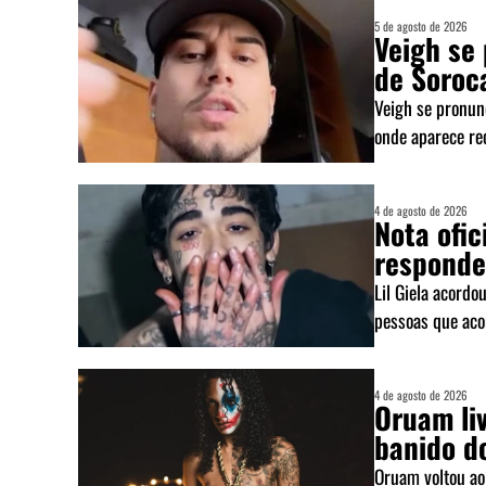
5 de agosto de 2026
Veigh se
de Soroca
Veigh se pronun
onde aparece rec
4 de agosto de 2026
Nota ofic
respond
Lil Giela acordo
pessoas que aco
4 de agosto de 2026
Oruam li
banido d
Oruam voltou ao 