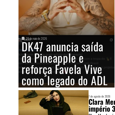
29 de maio de 2026
DK47 anuncia saída
da Pineapple e
reforça Favela Vive
como legado do ADL
7 de agosto de 2026
Clara Me
império