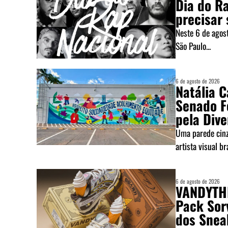
Dia do R
precisar 
Neste 6 de agost
São Paulo...
6 de agosto de 2026
Natália 
Senado F
pela Div
Uma parede cinza
artista visual bra
6 de agosto de 2026
VANDYTHE
Pack Sor
dos Snea