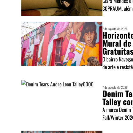
Clara Mendes é 
30PRAUM, além 
7 de agosto de 2026
Horizont
Mural de
Gratuita
O bairro Navega
de arte e resistê
7 de agosto de 2026
Denim Te
Talley c
A marca Denim T
Fall/Winter 202