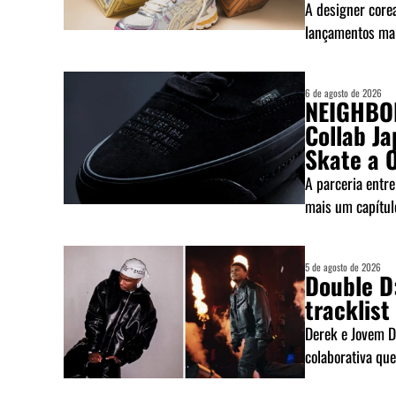
A designer core
lançamentos mai
6 de agosto de 2026
NEIGHBOR
Collab Ja
Skate a O
A parceria entr
mais um capítulo
5 de agosto de 2026
Double D
tracklis
Derek e Jovem De
colaborativa que