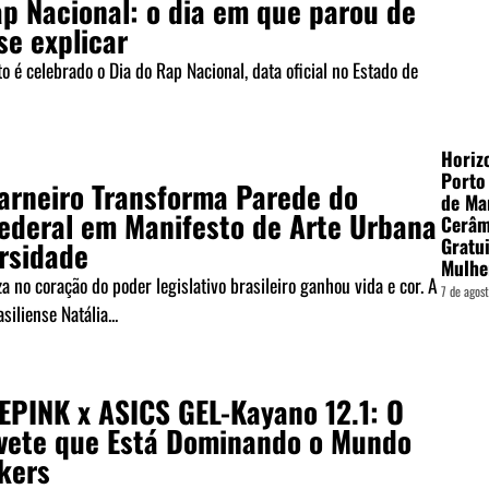
ap Nacional: o dia em que parou de
se explicar
o é celebrado o Dia do Rap Nacional, data oficial no Estado de
Horiz
Porto
Carneiro Transforma Parede do
de Ma
ederal em Manifesto de Arte Urbana
Cerâm
Gratui
ersidade
Mulhe
 no coração do poder legislativo brasileiro ganhou vida e cor. A
7 de agos
siliense Natália...
PINK x ASICS GEL-Kayano 12.1: O
vete que Está Dominando o Mundo
kers