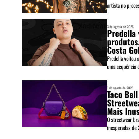
artista no proces
3 de agosto de 2026
Predella 
produtos,
Costa Go
Predella voltou 
uma sequência de
1 de agosto de 2026
Taco Bell
Streetwe
Mais Inu
O streetwear br
inesperadas de 2