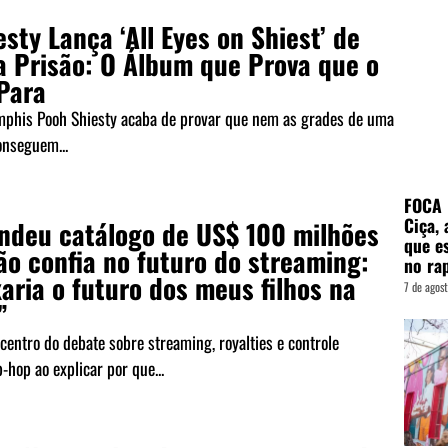
sty Lança ‘All Eyes on Shiest’ de
a Prisão: O Álbum que Prova que o
Para
phis Pooh Shiesty acaba de provar que nem as grades de uma
onseguem...
FOCA 
Ciça, 
endeu catálogo de US$ 100 milhões
que e
ão confia no futuro do streaming:
no rap
aria o futuro dos meus filhos na
7 de agos
”
 centro do debate sobre streaming, royalties e controle
p-hop ao explicar por que...