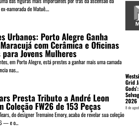
uma das figuras mais importantes por trás da ascensão da
ex-namorada de Matuê....
es Urbanos: Porto Alegre Ganha
 Maracujá com Cerâmica e Oficinas
s para Jovens Mulheres
ntes, em Porto Alegre, está prestes a ganhar mais uma camada
ncia nas...
Wests
Grid 
Gods’:
Selva
ars Presta Tributo a André Leon
2026
om Coleção FW26 de 153 Peças
8 de agos
ears, do designer Tremaine Emory, acaba de revelar sua coleção
6 — e o...