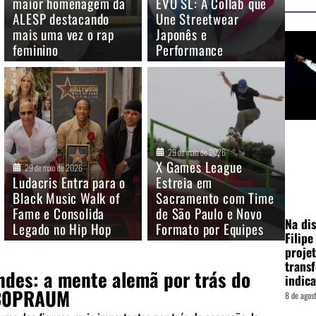
maior homenagem da
EVO SL: A Collab que
ALESP destacando
Une Streetwear
mais uma vez o rap
Japonês e
feminino
Performance
29 de maio de 2026
X Games League
29 de maio de 2026
Ludacris Entra para o
Estreia em
Black Music Walk of
Sacramento com Time
Fame e Consolida
de São Paulo e Novo
Na di
Legado no Hip Hop
Formato por Equipes
Filip
proje
trans
ndes: a mente alemã por trás do
indica
 30PRAUM
8 de agos