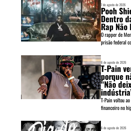
7 de agosto de 2026
Pooh Shie
Dentro d
Rap Não 
O rapper de Mem
prisão federal c
6 de agosto de 2026
T-Pain v
porque n
“Não deix
indústria
T-Pain voltou ao
financeiro no hi
6 de agosto de 2026