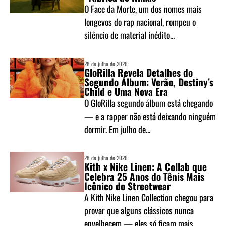
O Face da Morte, um dos nomes mais
longevos do rap nacional, rompeu o
silêncio de material inédito...
28 de julho de 2026
GloRilla Revela Detalhes do
Segundo Álbum: Verão, Destiny’s
Child e Uma Nova Era
O GloRilla segundo álbum está chegando
— e a rapper não está deixando ninguém
dormir. Em julho de...
28 de julho de 2026
Kith x Nike Linen: A Collab que
Celebra 25 Anos do Tênis Mais
Icônico do Streetwear
A Kith Nike Linen Collection chegou para
provar que alguns clássicos nunca
envelhecem — eles só ficam mais...