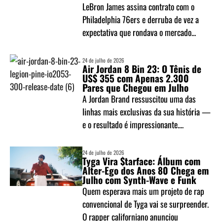
LeBron James assina contrato com o
Philadelphia 76ers e derruba de vez a
expectativa que rondava o mercado...
24 de julho de 2026
Air Jordan 8 Bin 23: O Tênis de
US$ 355 com Apenas 2.300
Pares que Chegou em Julho
A Jordan Brand ressuscitou uma das
linhas mais exclusivas da sua história —
e o resultado é impressionante....
24 de julho de 2026
Tyga Vira $tarface: Álbum com
Alter-Ego dos Anos 80 Chega em
Julho com Synth-Wave e Funk
Quem esperava mais um projeto de rap
convencional de Tyga vai se surpreender.
O rapper californiano anunciou