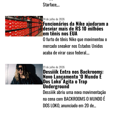
$tarface,...
24 de julho de 2026
Funcionários da Nike ajudaram a
desviar mais de R$ 10 milhões
em tênis nos EUA
O furto de tênis Nike que movimentou o
mercado sneaker nos Estados Unidos
acaba de virar caso federal....
23 de julho de 2026
Dessiiik Entra nos Backrooms:
Novo Lançamento ‘O Mundo É
Dos Loko’ Agita o Trap
Underground
Dessiiik abriu uma nova movimentação
na cena com BACKROOMS O MUNDO É
DOS LOKO, anunciado em 20 de...