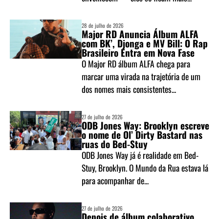
28 de julho de 2026
Major RD Anuncia Álbum ALFA
com BK’, Djonga e MV Bill: O Rap
Brasileiro Entra em Nova Fase
O Major RD álbum ALFA chega para
marcar uma virada na trajetória de um
dos nomes mais consistentes...
27 de julho de 2026
ODB Jones Way: Brooklyn escreve
o nome de Ol’ Dirty Bastard nas
ruas do Bed-Stuy
ODB Jones Way já é realidade em Bed-
Stuy, Brooklyn. O Mundo da Rua estava lá
para acompanhar de...
27 de julho de 2026
Depois de álbum colaborativo