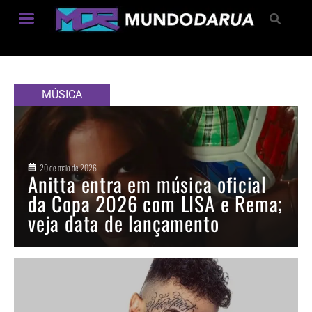
Estilo de Vida
MÚSICA
20 de maio de 2026
Anitta entra em música oficial
da Copa 2026 com LISA e Rema;
veja data de lançamento