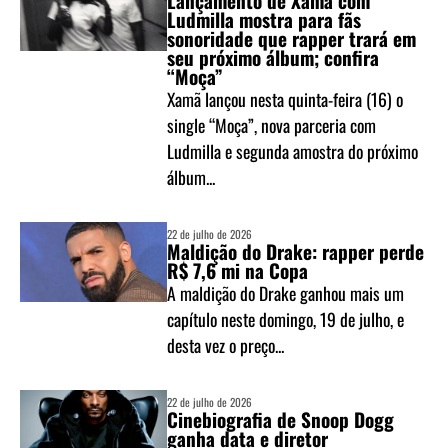
Lançamento de Xamã com
Ludmilla mostra para fãs
sonoridade que rapper trará em
seu próximo álbum; confira
“Moça”
Xamã lançou nesta quinta-feira (16) o
single “Moça”, nova parceria com
Ludmilla e segunda amostra do próximo
álbum...
22 de julho de 2026
Maldição do Drake: rapper perde
R$ 7,6 mi na Copa
A maldição do Drake ganhou mais um
capítulo neste domingo, 19 de julho, e
desta vez o preço...
22 de julho de 2026
Cinebiografia de Snoop Dogg
ganha data e diretor