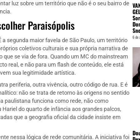
tar luz sobre um território que não é o seu bairro de
VA
GEL
ncia.
Sor
scolher Paraisópolis
Do
Sn
6 de 
a segunda maior favela de São Paulo, um território
róprios coletivos culturais e sua própria narrativa de
a do que se via de fora. Quando um MC do mainstream
o real, e não para um flash de conteúdo, ele está
em sua legitimidade artística.
tra periferia, outra vivência, outro código de rua. E é
ítico: não se trata de retorno às origens no sentido
ria paulistana funciona como rede, não como
u Hariel do quarto de infância aos grandes palcos,
as que a geografia oficial da cidade insiste em
Dou
te nessa lógica de rede comunitária. A iniciativa foi
Dex