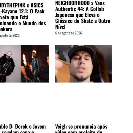
NEIGHBORHOOD x Vans
NDYTHEPINK x ASICS
Authentic 44: A Collab
-Kayano 12.1: O Pack
Japonesa que Eleva o
vete que Está
Clássico do Skate a Outro
minando o Mundo dos
Nível
eakers
6 de agosto de 2026
agosto de 2026
ble D: Derek e Jovem
Veigh se pronuncia após
 revelam capa e
vídeo com prefeito de