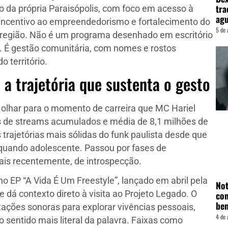
tra
ro da própria Paraisópolis, com foco em acesso à
agu
 incentivo ao empreendedorismo e fortalecimento do
5 de 
a região. Não é um programa desenhado em escritório
r. É gestão comunitária, com nomes e rostos
o território.
a trajetória que sustenta o gesto
 olhar para o momento de carreira que MC Hariel
ões de streams acumulados e média de 8,1 milhões de
trajetórias mais sólidas do funk paulista desde que
quando adolescente. Passou por fases de
mais recentemente, de introspecção.
no EP “A Vida É Um Freestyle”, lançado em abril pela
Not
 dá contexto direto à visita ao Projeto Legado. O
con
be
ações sonoras para explorar vivências pessoais,
4 de 
o sentido mais literal da palavra. Faixas como