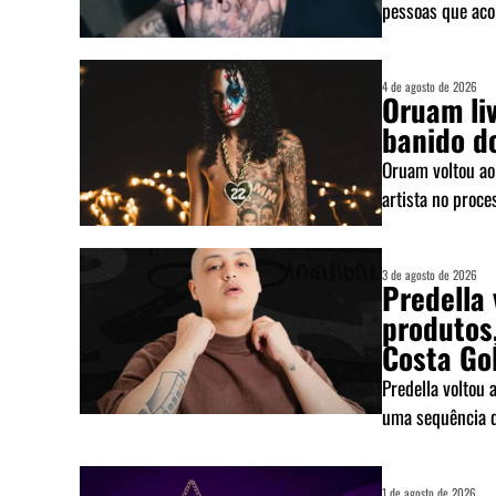
pessoas que aco
4 de agosto de 2026
Oruam li
banido d
Oruam voltou ao 
artista no proces
3 de agosto de 2026
Predella 
produtos,
Costa Go
Predella voltou 
uma sequência de
1 de agosto de 2026