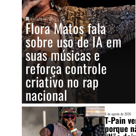
8 de julho de 2026
Flora Matos fala
sobre uso de IA em
suas músicas e
reforça controle
criativo no rap
nacional
6 de agosto de 2026
T-Pain v
porque n