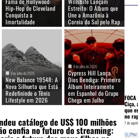
Fama de Hollywood:
WillsBife Lançam
Hip-Hop de Cleveland
Estreito: O Álbum que
Conquista a
Une a Amazônia à
Imortalidade
Coreia do Sul pelo Rap
8 de julho de 2026
Cypress Hill Lança
8 de julho de 2026
New Balance 1954R: A
Dios Bendiga: Primeiro
Nova Silhueta que Está
Álbum Inteiramente
Redefinindo o Tênis
em Espanhol do Grupo
FOCA 
Lifestyle em 2026
Chega em Julho
Ciça, 
que e
no rap
endeu catálogo de US$ 100 milhões
7 de agos
ão confia no futuro do streaming: