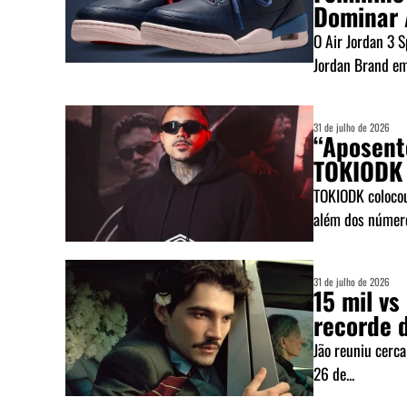
Dominar 
O Air Jordan 3 
Jordan Brand em
31 de julho de 2026
“Aposent
TOKIODK 
TOKIODK colocou
além dos número
31 de julho de 2026
15 mil vs
recorde d
Jão reuniu cerc
26 de...