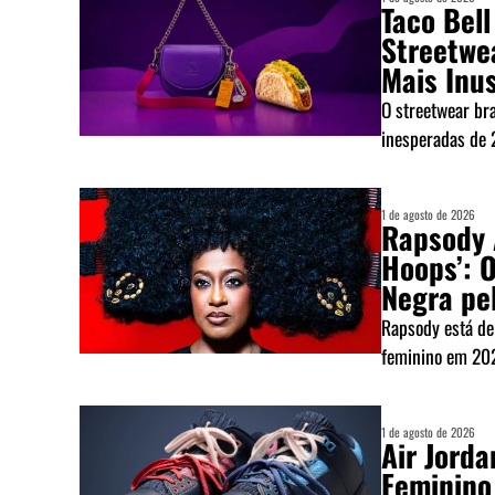
Taco Bell
Streetwe
Mais Inu
O streetwear br
inesperadas de 2
1 de agosto de 2026
Rapsody 
Hoops’: 
Negra pe
Rapsody está de
feminino em 2026
1 de agosto de 2026
Air Jorda
Feminino