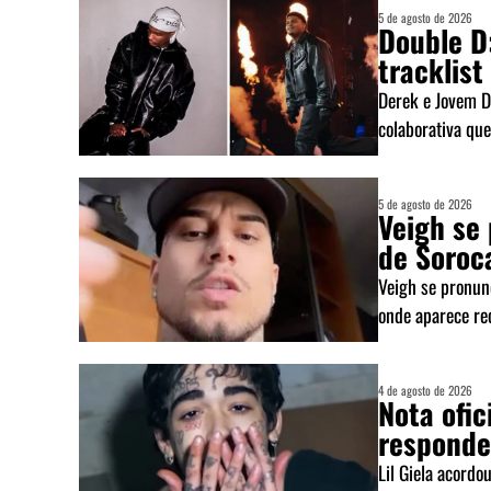
5 de agosto de 2026
Double D
tracklis
Derek e Jovem De
colaborativa que
5 de agosto de 2026
Veigh se
de Soroca
Veigh se pronun
onde aparece rec
4 de agosto de 2026
Nota ofic
respond
Lil Giela acordo