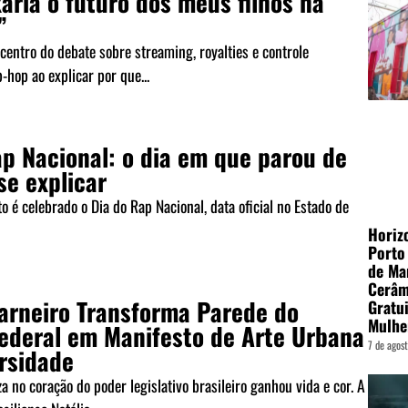
aria o futuro dos meus filhos na
”
 centro do debate sobre streaming, royalties e controle
p-hop ao explicar por que...
ap Nacional: o dia em que parou de
se explicar
o é celebrado o Dia do Rap Nacional, data oficial no Estado de
Horiz
Porto
de Ma
Cerâm
Carneiro Transforma Parede do
Gratui
Mulhe
ederal em Manifesto de Arte Urbana
7 de agos
ersidade
 no coração do poder legislativo brasileiro ganhou vida e cor. A