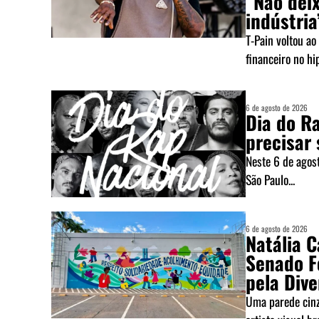
“Não deix
indústria
T-Pain voltou ao
financeiro no hi
6 de agosto de 2026
Dia do R
precisar 
Neste 6 de agost
São Paulo...
6 de agosto de 2026
Natália 
Senado F
pela Div
Uma parede cinza