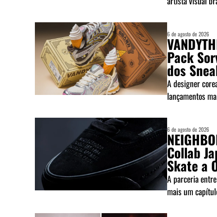
artista visual bra
6 de agosto de 2026
VANDYTHE
Pack Sor
dos Snea
A designer core
lançamentos mai
6 de agosto de 2026
NEIGHBOR
Collab Ja
Skate a O
A parceria entr
mais um capítulo