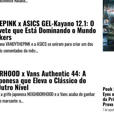
siliense Natália...
PINK x ASICS GEL-Kayano 12.1: O
vete que Está Dominando o Mundo
kers
ana VANDYTHEPINK e a ASICS se uniram para criar um dos
s comentados do mês:...
HOOD x Vans Authentic 44: A
ponesa que Eleva o Clássico do
utro Nível
Pooh S
Eyes o
e a grife japonesa NEIGHBORHOOD e a Vans acaba de ganhar
da Pr
 marcante: o...
Prova
7 de agos