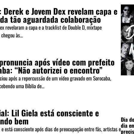
: Derek e Jovem Dex revelam capa e
t da tão aguardada colaboração
x revelaram a capa e a tracklist de Double D, mixtape
 chegou às...
 pronuncia após vídeo com prefeito
ba: “Não autorizei o encontro”
ciou após a repercussão de um vídeo gravado em Sorocaba,
ebendo uma Bíblia de...
ial: Lil Giela está consciente e
endo bem
Dia d
dia e
u e está consciente após dias de preocupação entre fãs, artistas e
precis